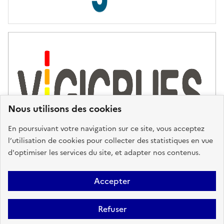
s
d
'
a
s
s
i
s
t
Nous utilisons des cookies
a
n
En poursuivant votre navigation sur ce site, vous acceptez
c
l’utilisation de cookies pour collecter des statistiques en vue
e
d'optimiser les services du site, et adapter nos contenus.
,
n
Plan du site
Accessibilité : partiellement conforme
Mentions
o
Accepter
u
Légales
Données personnelles
Gestion des cookies
FAQ
s
Refuser
Glossaire
BRGM
v