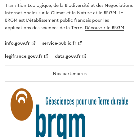
É
a
Transition Écologique, de la Biodiversité et des Négociations
,
v
Internationales sur le Climat et la Nature et le BRGM. Le
É
e
G
BRGM est L'établissement public français pour les
A
c
applications des sciences de la Terre.
Découvrir le BRGM
L
l
I
T
e
info.gouv.fr
service-public.fr
É
s
,
legifrance.gouv.fr
data.gouv.fr
t
F
R
e
A
c
T
Nos partenaires
E
h
R
n
N
I
o
T
l
É
o
g
i
e