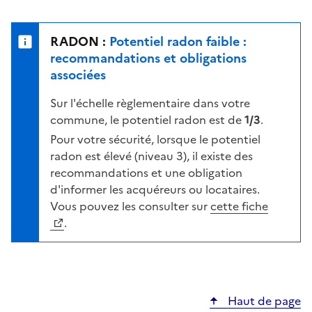
r
l
s
e
u
n
RADON :
Potentiel radon faible :
r
i
recommandations et obligations
l
v
associées
a
e
c
Sur l'échelle règlementaire dans votre
a
a
commune, le potentiel radon est de
1/3
.
u
r
d
Pour votre sécurité, lorsque le potentiel
t
e
radon est élevé (niveau 3), il existe des
e
r
recommandations et une obligation
i
d'informer les acquéreurs ou locataires.
s
Vous pouvez les consulter sur
cette fiche
q
.
u
e
s
e
Haut de page
l