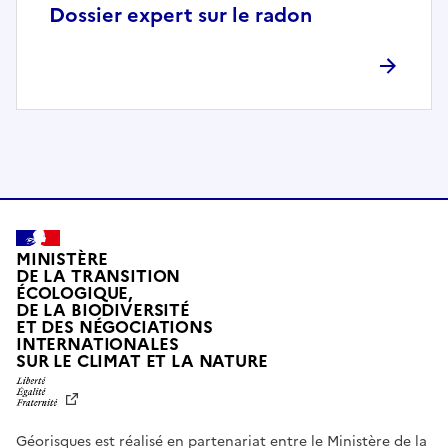
p
Dossier expert sur le radon
l
è
t
e
m
e
n
t
c
o
MINISTÈRE
m
DE LA TRANSITION
ÉCOLOGIQUE,
p
DE LA BIODIVERSITÉ
a
ET DES NÉGOCIATIONS
t
INTERNATIONALES
L
SUR LE CLIMAT ET LA NATURE
i
I
b
B
E
l
R
e
Géorisques est réalisé en partenariat entre le Ministère de la
T