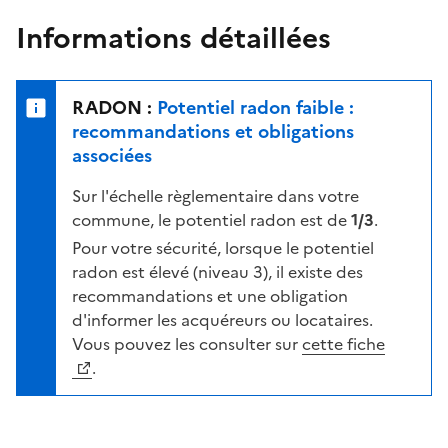
n
u
e
Informations détaillées
e
r
l
s
e
u
n
RADON :
Potentiel radon faible :
r
i
recommandations et obligations
l
v
associées
a
e
c
Sur l'échelle règlementaire dans votre
a
a
commune, le potentiel radon est de
1/3
.
u
r
d
Pour votre sécurité, lorsque le potentiel
t
e
radon est élevé (niveau 3), il existe des
e
r
recommandations et une obligation
i
d'informer les acquéreurs ou locataires.
s
Vous pouvez les consulter sur
cette fiche
q
.
u
e
s