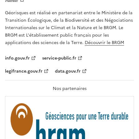
E
l
R
e
Géorisques est réalisé en partenariat entre le Ministère de la
T
É
a
Transition Écologique, de la Biodiversité et des Négociations
,
v
Internationales sur le Climat et la Nature et le BRGM. Le
É
e
G
BRGM est L'établissement public français pour les
A
c
applications des sciences de la Terre.
Découvrir le BRGM
L
l
I
T
e
info.gouv.fr
service-public.fr
É
s
,
legifrance.gouv.fr
data.gouv.fr
t
F
R
e
A
c
T
Nos partenaires
E
h
R
n
N
I
o
T
l
É
o
g