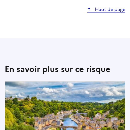
e
Haut de page
l
o
n
l
’
a
d
r
En savoir plus sur ce risque
e
s
s
e
r
e
c
h
e