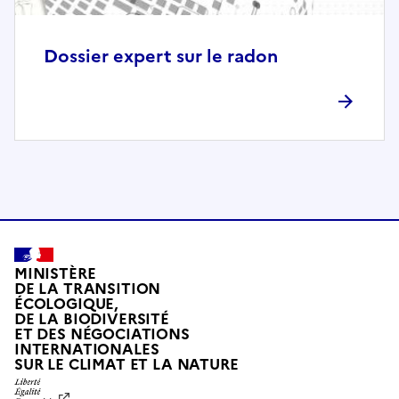
o
m
p
Dossier expert sur le radon
l
è
t
e
m
e
n
t
c
o
MINISTÈRE
m
DE LA TRANSITION
ÉCOLOGIQUE,
p
DE LA BIODIVERSITÉ
a
ET DES NÉGOCIATIONS
t
INTERNATIONALES
L
SUR LE CLIMAT ET LA NATURE
i
I
b
B