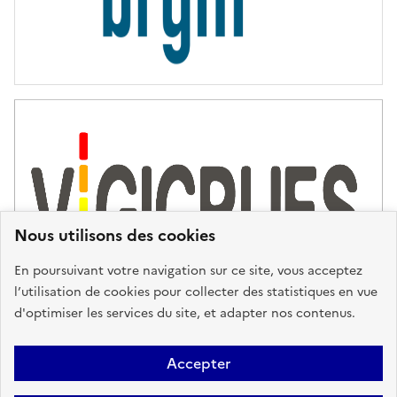
i
e
s
d
'
a
s
s
i
s
t
Nous utilisons des cookies
a
n
En poursuivant votre navigation sur ce site, vous acceptez
c
l’utilisation de cookies pour collecter des statistiques en vue
e
d'optimiser les services du site, et adapter nos contenus.
,
n
Plan du site
Accessibilité : partiellement conforme
Mentions
o
Accepter
u
Légales
Données personnelles
Gestion des cookies
FAQ