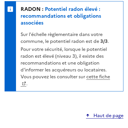
e
u
n
RADON :
Potentiel radon élevé :
r
i
recommandations et obligations
l
v
associées
a
e
c
Sur l'échelle règlementaire dans votre
a
a
commune, le potentiel radon est de
3/3
.
u
r
d
Pour votre sécurité, lorsque le potentiel
t
e
radon est élevé (niveau 3), il existe des
e
r
recommandations et une obligation
i
d'informer les acquéreurs ou locataires.
s
Vous pouvez les consulter sur
cette fiche
q
.
u
e
s
e
Haut de page
l
o