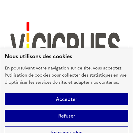
'
a
s
s
i
s
t
Nous utilisons des cookies
a
n
En poursuivant votre navigation sur ce site, vous acceptez
c
l’utilisation de cookies pour collecter des statistiques en vue
e
d'optimiser les services du site, et adapter nos contenus.
,
n
Plan du site
Accessibilité : partiellement conforme
Mentions
o
Accepter
u
Légales
Données personnelles
Gestion des cookies
FAQ
s
Refuser
Glossaire
BRGM
v
o
Sauf mention contraire, tous les contenus de ce site sont sous
licence
En savoir plus