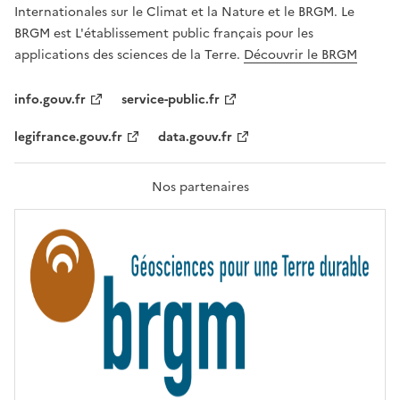
,
v
Internationales sur le Climat et la Nature et le BRGM. Le
É
e
G
BRGM est L'établissement public français pour les
A
c
applications des sciences de la Terre.
Découvrir le BRGM
L
l
I
T
e
info.gouv.fr
service-public.fr
É
s
,
legifrance.gouv.fr
data.gouv.fr
t
F
R
e
A
c
T
Nos partenaires
E
h
R
n
N
I
o
T
l
É
o
g
i
e
s
d