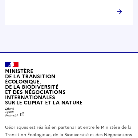
l
è
t
e
m
e
n
t
c
o
MINISTÈRE
m
DE LA TRANSITION
ÉCOLOGIQUE,
p
DE LA BIODIVERSITÉ
a
ET DES NÉGOCIATIONS
t
INTERNATIONALES
L
SUR LE CLIMAT ET LA NATURE
i
I
b
B
E
l
R
e
Géorisques est réalisé en partenariat entre le Ministère de la
T
É
a
Transition Écologique, de la Biodiversité et des Négociations