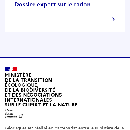
p
Dossier expert sur le radon
l
è
t
e
m
e
n
t
c
o
MINISTÈRE
m
DE LA TRANSITION
ÉCOLOGIQUE,
p
DE LA BIODIVERSITÉ
a
ET DES NÉGOCIATIONS
t
INTERNATIONALES
L
SUR LE CLIMAT ET LA NATURE
i
I
b
B
E
l
R
e
Géorisques est réalisé en partenariat entre le Ministère de la
T