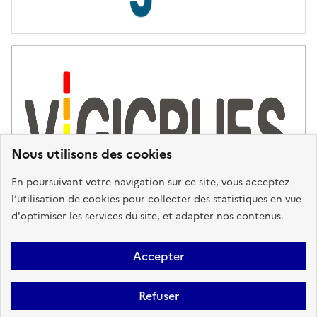
s
d
'
a
s
s
i
s
t
Nous utilisons des cookies
a
n
En poursuivant votre navigation sur ce site, vous acceptez
c
l’utilisation de cookies pour collecter des statistiques en vue
e
d'optimiser les services du site, et adapter nos contenus.
,
n
Plan du site
Accessibilité : partiellement conforme
Mentions
o
Accepter
u
Légales
Données personnelles
Gestion des cookies
FAQ
s
Refuser
Glossaire
BRGM
v