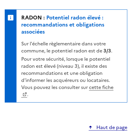
r
l
s
e
u
n
RADON :
Potentiel radon élevé :
r
i
recommandations et obligations
l
v
associées
a
e
c
Sur l'échelle règlementaire dans votre
a
a
commune, le potentiel radon est de
3/3
.
u
r
d
Pour votre sécurité, lorsque le potentiel
t
e
radon est élevé (niveau 3), il existe des
e
r
recommandations et une obligation
i
d'informer les acquéreurs ou locataires.
s
Vous pouvez les consulter sur
cette fiche
q
.
u
e
s
e
Haut de page
l