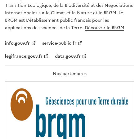
É
a
Transition Écologique, de la Biodiversité et des Négociations
,
v
Internationales sur le Climat et la Nature et le BRGM. Le
É
e
G
BRGM est L'établissement public français pour les
A
c
applications des sciences de la Terre.
Découvrir le BRGM
L
l
I
T
e
info.gouv.fr
service-public.fr
É
s
,
legifrance.gouv.fr
data.gouv.fr
t
F
R
e
A
c
T
Nos partenaires
E
h
R
n
N
I
o
T
l
É
o
g
i
e