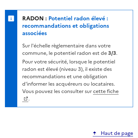
r
l
s
e
u
n
RADON :
Potentiel radon élevé :
r
i
recommandations et obligations
l
v
associées
a
e
c
Sur l'échelle règlementaire dans votre
a
a
commune, le potentiel radon est de
3/3
.
u
r
d
Pour votre sécurité, lorsque le potentiel
t
e
radon est élevé (niveau 3), il existe des
e
r
recommandations et une obligation
i
d'informer les acquéreurs ou locataires.
s
Vous pouvez les consulter sur
cette fiche
q
.
u
e
s
e
Haut de page
l