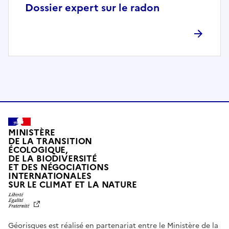
p
Dossier expert sur le radon
l
è
t
e
m
e
n
t
c
o
MINISTÈRE
m
DE LA TRANSITION
ÉCOLOGIQUE,
p
DE LA BIODIVERSITÉ
a
ET DES NÉGOCIATIONS
t
INTERNATIONALES
L
SUR LE CLIMAT ET LA NATURE
i
I
b
B
E
l
R
e
Géorisques est réalisé en partenariat entre le Ministère de la
T