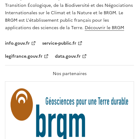
É
a
Transition Écologique, de la Biodiversité et des Négociations
,
v
Internationales sur le Climat et la Nature et le BRGM. Le
É
e
G
BRGM est L'établissement public français pour les
A
c
applications des sciences de la Terre.
Découvrir le BRGM
L
l
I
T
e
info.gouv.fr
service-public.fr
É
s
,
legifrance.gouv.fr
data.gouv.fr
t
F
R
e
A
c
T
Nos partenaires
E
h
R
n
N
I
o
T
l
É
o
g
i
e