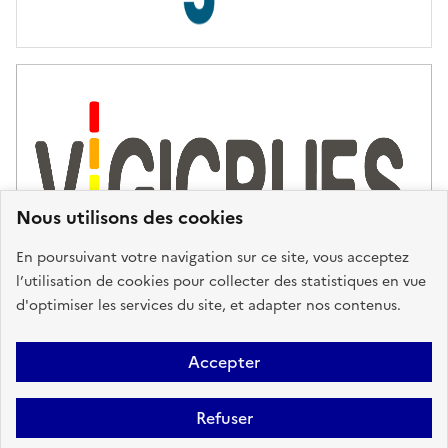
s
d
'
a
s
s
i
s
t
Nous utilisons des cookies
a
n
En poursuivant votre navigation sur ce site, vous acceptez
c
l’utilisation de cookies pour collecter des statistiques en vue
e
d'optimiser les services du site, et adapter nos contenus.
,
n
Plan du site
Accessibilité : partiellement conforme
Mentions
o
Accepter
u
Légales
Données personnelles
Gestion des cookies
FAQ
s
Refuser
Glossaire
BRGM
v