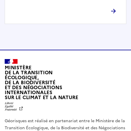
l
è
t
e
m
e
n
t
c
o
MINISTÈRE
m
DE LA TRANSITION
ÉCOLOGIQUE,
p
DE LA BIODIVERSITÉ
a
ET DES NÉGOCIATIONS
t
INTERNATIONALES
L
SUR LE CLIMAT ET LA NATURE
i
I
b
B
E
l
R
e
Géorisques est réalisé en partenariat entre le Ministère de la
T
É
a
Transition Écologique, de la Biodiversité et des Négociations