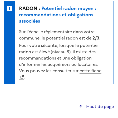
e
u
n
RADON :
Potentiel radon moyen :
r
i
recommandations et obligations
l
v
associées
a
e
c
Sur l'échelle règlementaire dans votre
a
a
commune, le potentiel radon est de
2/3
.
u
r
d
Pour votre sécurité, lorsque le potentiel
t
e
radon est élevé (niveau 3), il existe des
e
r
recommandations et une obligation
i
d'informer les acquéreurs ou locataires.
s
Vous pouvez les consulter sur
cette fiche
q
.
u
e
s
e
Haut de page
l
o