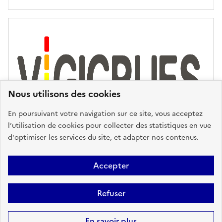
'
a
s
s
i
s
t
Nous utilisons des cookies
a
n
En poursuivant votre navigation sur ce site, vous acceptez
c
l’utilisation de cookies pour collecter des statistiques en vue
e
d'optimiser les services du site, et adapter nos contenus.
,
n
Plan du site
Accessibilité : partiellement conforme
Mentions
o
Accepter
u
Légales
Données personnelles
Gestion des cookies
FAQ
s
Refuser
Glossaire
BRGM
v
o
Sauf mention contraire, tous les contenus de ce site sont sous
licence
En savoir plus