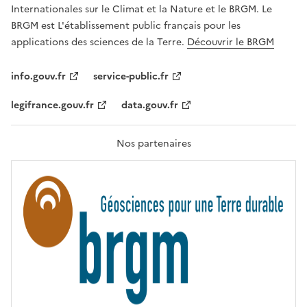
,
v
Internationales sur le Climat et la Nature et le BRGM. Le
É
e
G
BRGM est L'établissement public français pour les
A
c
applications des sciences de la Terre.
Découvrir le BRGM
L
l
I
T
e
info.gouv.fr
service-public.fr
É
s
,
legifrance.gouv.fr
data.gouv.fr
t
F
R
e
A
c
T
Nos partenaires
E
h
R
n
N
I
o
T
l
É
o
g
i
e
s
d