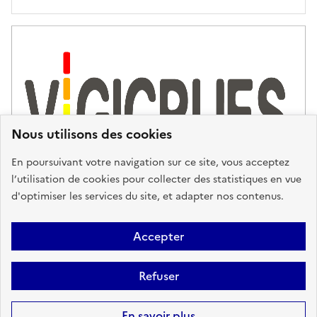
'
a
s
s
i
s
t
Nous utilisons des cookies
a
n
En poursuivant votre navigation sur ce site, vous acceptez
c
l’utilisation de cookies pour collecter des statistiques en vue
e
d'optimiser les services du site, et adapter nos contenus.
,
n
Plan du site
Accessibilité : partiellement conforme
Mentions
o
Accepter
u
Légales
Données personnelles
Gestion des cookies
FAQ
s
Refuser
Glossaire
BRGM
v
o
Sauf mention contraire, tous les contenus de ce site sont sous
licence
En savoir plus