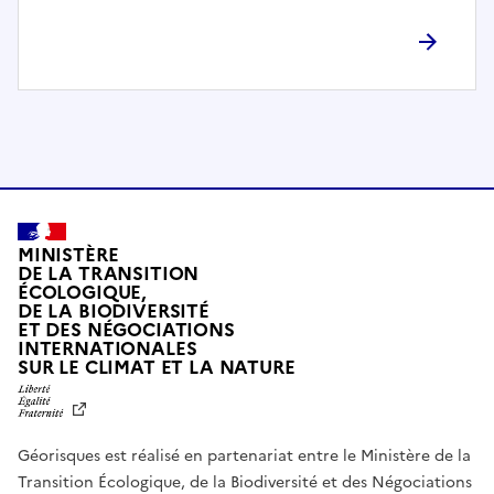
l
è
t
e
m
e
n
t
c
o
MINISTÈRE
m
DE LA TRANSITION
ÉCOLOGIQUE,
p
DE LA BIODIVERSITÉ
a
ET DES NÉGOCIATIONS
t
INTERNATIONALES
L
SUR LE CLIMAT ET LA NATURE
i
I
b
B
E
l
R
e
Géorisques est réalisé en partenariat entre le Ministère de la
T
É
a
Transition Écologique, de la Biodiversité et des Négociations