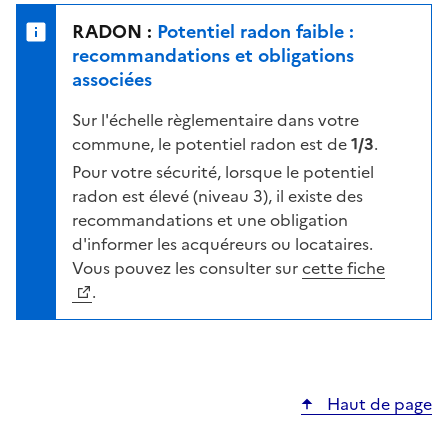
e
u
n
RADON :
Potentiel radon faible :
r
i
recommandations et obligations
l
v
associées
a
e
c
Sur l'échelle règlementaire dans votre
a
a
commune, le potentiel radon est de
1/3
.
u
r
d
Pour votre sécurité, lorsque le potentiel
t
e
radon est élevé (niveau 3), il existe des
e
r
recommandations et une obligation
i
d'informer les acquéreurs ou locataires.
s
Vous pouvez les consulter sur
cette fiche
q
.
u
e
s
e
Haut de page
l
o