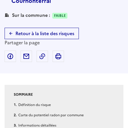
Cournonterral
Sur la commune :
FAIBLE
Retour à la liste des risques
Partager la page
Partager sur Facebook
Partager par email
Copier dans le presse-papier
Imprimer
SOMMAIRE
Définition du risque
Carte du potentiel radon par commune
Informations détaillées