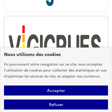
s
d
'
a
s
s
i
s
t
Nous utilisons des cookies
a
n
En poursuivant votre navigation sur ce site, vous acceptez
c
l’utilisation de cookies pour collecter des statistiques en vue
e
d'optimiser les services du site, et adapter nos contenus.
,
n
Plan du site
Accessibilité : partiellement conforme
Mentions
o
Accepter
u
Légales
Données personnelles
Gestion des cookies
FAQ
s
Refuser
Glossaire
BRGM
v