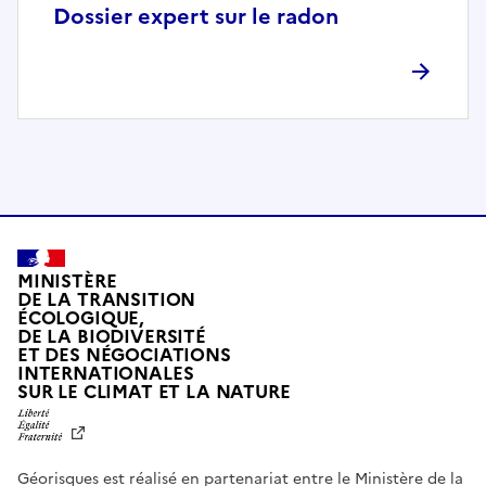
p
Dossier expert sur le radon
l
è
t
e
m
e
n
t
c
o
MINISTÈRE
m
DE LA TRANSITION
ÉCOLOGIQUE,
p
DE LA BIODIVERSITÉ
a
ET DES NÉGOCIATIONS
t
INTERNATIONALES
L
SUR LE CLIMAT ET LA NATURE
i
I
b
B
E
l
R
e
Géorisques est réalisé en partenariat entre le Ministère de la
T