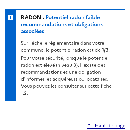
r
l
s
e
u
n
RADON :
Potentiel radon faible :
r
i
recommandations et obligations
l
v
associées
a
e
c
Sur l'échelle règlementaire dans votre
a
a
commune, le potentiel radon est de
1/3
.
u
r
d
Pour votre sécurité, lorsque le potentiel
t
e
radon est élevé (niveau 3), il existe des
e
r
recommandations et une obligation
i
d'informer les acquéreurs ou locataires.
s
Vous pouvez les consulter sur
cette fiche
q
.
u
e
s
e
Haut de page
l