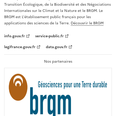
É
a
Transition Écologique, de la Biodiversité et des Négociations
,
v
Internationales sur le Climat et la Nature et le BRGM. Le
É
e
G
BRGM est L'établissement public français pour les
A
c
applications des sciences de la Terre.
Découvrir le BRGM
L
l
I
T
e
info.gouv.fr
service-public.fr
É
s
,
legifrance.gouv.fr
data.gouv.fr
t
F
R
e
A
c
T
Nos partenaires
E
h
R
n
N
I
o
T
l
É
o
g
i
e