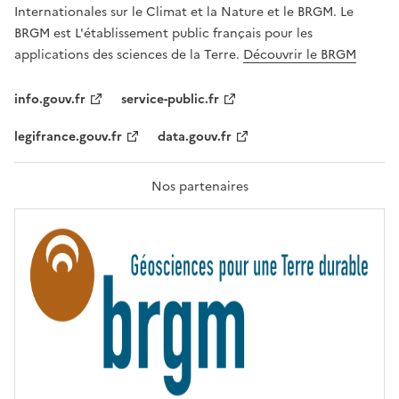
,
v
Internationales sur le Climat et la Nature et le BRGM. Le
É
e
G
BRGM est L'établissement public français pour les
A
c
applications des sciences de la Terre.
Découvrir le BRGM
L
l
I
T
e
info.gouv.fr
service-public.fr
É
s
,
legifrance.gouv.fr
data.gouv.fr
t
F
R
e
A
c
T
Nos partenaires
E
h
R
n
N
I
o
T
l
É
o
g
i
e
s
d