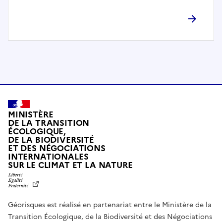
l
è
t
e
m
e
n
t
c
o
MINISTÈRE
m
DE LA TRANSITION
ÉCOLOGIQUE,
p
DE LA BIODIVERSITÉ
a
ET DES NÉGOCIATIONS
t
INTERNATIONALES
L
SUR LE CLIMAT ET LA NATURE
i
I
b
B
E
l
R
e
Géorisques est réalisé en partenariat entre le Ministère de la
T
É
a
Transition Écologique, de la Biodiversité et des Négociations