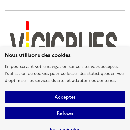
'
a
s
s
i
s
t
Nous utilisons des cookies
a
n
En poursuivant votre navigation sur ce site, vous acceptez
c
l’utilisation de cookies pour collecter des statistiques en vue
e
d'optimiser les services du site, et adapter nos contenus.
,
n
Plan du site
Accessibilité : partiellement conforme
Mentions
o
Accepter
u
Légales
Données personnelles
Gestion des cookies
FAQ
s
Refuser
Glossaire
BRGM
v
o
Sauf mention contraire, tous les contenus de ce site sont sous
licence
En savoir plus