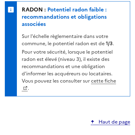
e
u
n
RADON :
Potentiel radon faible :
r
i
recommandations et obligations
l
v
associées
a
e
c
Sur l'échelle règlementaire dans votre
a
a
commune, le potentiel radon est de
1/3
.
u
r
d
Pour votre sécurité, lorsque le potentiel
t
e
radon est élevé (niveau 3), il existe des
e
r
recommandations et une obligation
i
d'informer les acquéreurs ou locataires.
s
Vous pouvez les consulter sur
cette fiche
q
.
u
e
s
e
Haut de page
l
o