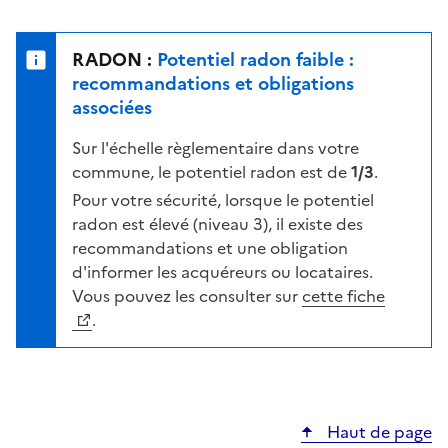
r
l
s
e
u
n
RADON :
Potentiel radon faible :
r
i
recommandations et obligations
l
v
associées
a
e
c
Sur l'échelle règlementaire dans votre
a
a
commune, le potentiel radon est de
1/3
.
u
r
d
Pour votre sécurité, lorsque le potentiel
t
e
radon est élevé (niveau 3), il existe des
e
r
recommandations et une obligation
i
d'informer les acquéreurs ou locataires.
s
Vous pouvez les consulter sur
cette fiche
q
.
u
e
s
e
Haut de page
l