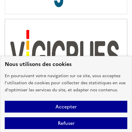
s
d
'
a
s
s
i
s
t
Nous utilisons des cookies
a
n
En poursuivant votre navigation sur ce site, vous acceptez
c
l’utilisation de cookies pour collecter des statistiques en vue
e
d'optimiser les services du site, et adapter nos contenus.
,
n
Plan du site
Accessibilité : partiellement conforme
Mentions
o
Accepter
u
Légales
Données personnelles
Gestion des cookies
FAQ
s
Refuser
Glossaire
BRGM
v