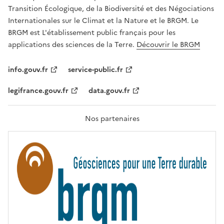
É
a
Transition Écologique, de la Biodiversité et des Négociations
,
v
Internationales sur le Climat et la Nature et le BRGM. Le
É
e
G
BRGM est L'établissement public français pour les
A
c
applications des sciences de la Terre.
Découvrir le BRGM
L
l
I
T
e
info.gouv.fr
service-public.fr
É
s
,
legifrance.gouv.fr
data.gouv.fr
t
F
R
e
A
c
T
Nos partenaires
E
h
R
n
N
I
o
T
l
É
o
g
i
e