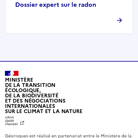
p
Dossier expert sur le radon
l
è
t
e
m
e
n
t
c
o
MINISTÈRE
m
DE LA TRANSITION
ÉCOLOGIQUE,
p
DE LA BIODIVERSITÉ
a
ET DES NÉGOCIATIONS
t
INTERNATIONALES
L
SUR LE CLIMAT ET LA NATURE
i
I
b
B
E
l
R
e
Géorisques est réalisé en partenariat entre le Ministère de la
T