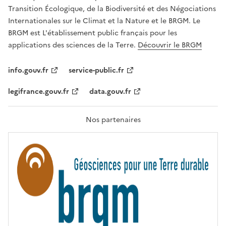
É
a
Transition Écologique, de la Biodiversité et des Négociations
,
v
Internationales sur le Climat et la Nature et le BRGM. Le
É
e
G
BRGM est L'établissement public français pour les
A
c
applications des sciences de la Terre.
Découvrir le BRGM
L
l
I
T
e
info.gouv.fr
service-public.fr
É
s
,
legifrance.gouv.fr
data.gouv.fr
t
F
R
e
A
c
T
Nos partenaires
E
h
R
n
N
I
o
T
l
É
o
g
i
e