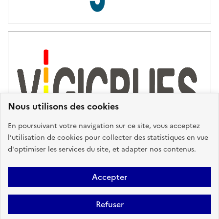
s
d
'
a
s
s
i
s
t
Nous utilisons des cookies
a
n
En poursuivant votre navigation sur ce site, vous acceptez
c
l’utilisation de cookies pour collecter des statistiques en vue
e
d'optimiser les services du site, et adapter nos contenus.
,
n
Plan du site
Accessibilité : partiellement conforme
Mentions
o
Accepter
u
Légales
Données personnelles
Gestion des cookies
FAQ
s
Refuser
Glossaire
BRGM
v