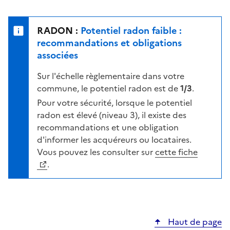
r
l
s
e
u
n
RADON :
Potentiel radon faible :
r
i
recommandations et obligations
l
v
associées
a
e
c
Sur l'échelle règlementaire dans votre
a
a
commune, le potentiel radon est de
1/3
.
u
r
d
Pour votre sécurité, lorsque le potentiel
t
e
radon est élevé (niveau 3), il existe des
e
r
recommandations et une obligation
i
d'informer les acquéreurs ou locataires.
s
Vous pouvez les consulter sur
cette fiche
q
.
u
e
s
e
Haut de page
l