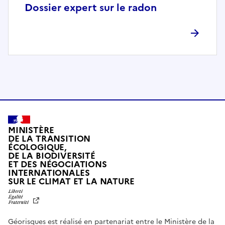
p
Dossier expert sur le radon
l
è
t
e
m
e
n
t
c
o
MINISTÈRE
m
DE LA TRANSITION
ÉCOLOGIQUE,
p
DE LA BIODIVERSITÉ
a
ET DES NÉGOCIATIONS
t
INTERNATIONALES
L
SUR LE CLIMAT ET LA NATURE
i
I
b
B
E
l
R
e
Géorisques est réalisé en partenariat entre le Ministère de la
T