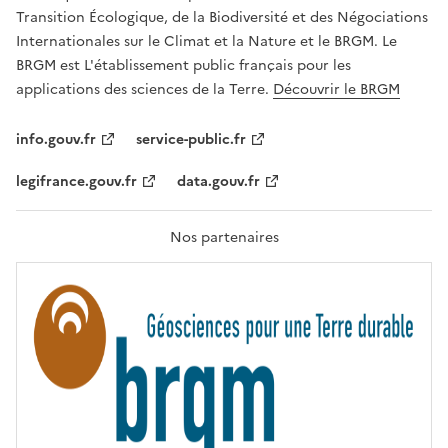
É
a
Transition Écologique, de la Biodiversité et des Négociations
,
v
Internationales sur le Climat et la Nature et le BRGM. Le
É
e
G
BRGM est L'établissement public français pour les
A
c
applications des sciences de la Terre.
Découvrir le BRGM
L
l
I
T
e
info.gouv.fr
service-public.fr
É
s
,
legifrance.gouv.fr
data.gouv.fr
t
F
R
e
A
c
T
Nos partenaires
E
h
R
n
N
I
o
T
l
É
o
g
i
e