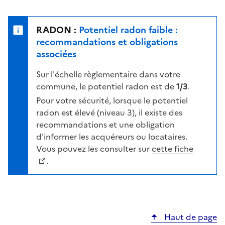
r
l
s
e
u
n
RADON :
Potentiel radon faible :
r
i
recommandations et obligations
l
v
associées
a
e
c
Sur l'échelle règlementaire dans votre
a
a
commune, le potentiel radon est de
1/3
.
u
r
d
Pour votre sécurité, lorsque le potentiel
t
e
radon est élevé (niveau 3), il existe des
e
r
recommandations et une obligation
i
d'informer les acquéreurs ou locataires.
s
Vous pouvez les consulter sur
cette fiche
q
.
u
e
s
e
Haut de page
l