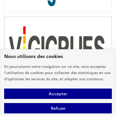
s
d
'
a
s
s
i
s
t
Nous utilisons des cookies
a
n
En poursuivant votre navigation sur ce site, vous acceptez
c
l’utilisation de cookies pour collecter des statistiques en vue
e
d'optimiser les services du site, et adapter nos contenus.
,
n
Plan du site
Accessibilité : partiellement conforme
Mentions
o
Accepter
u
Légales
Données personnelles
Gestion des cookies
FAQ
s
Refuser
Glossaire
BRGM
v