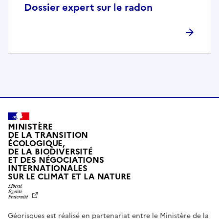
p
Dossier expert sur le radon
l
è
t
e
m
e
n
t
c
o
MINISTÈRE
m
DE LA TRANSITION
ÉCOLOGIQUE,
p
DE LA BIODIVERSITÉ
a
ET DES NÉGOCIATIONS
t
INTERNATIONALES
L
SUR LE CLIMAT ET LA NATURE
i
I
b
B
E
l
R
e
Géorisques est réalisé en partenariat entre le Ministère de la
T