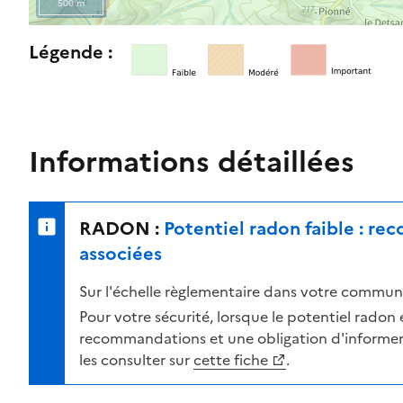
500 m
l
e
R
Légende :
n
e
i
t
v
o
e
u
a
r
Informations détaillées
u
n
d
e
e
r
RADON :
Potentiel radon faible : r
r
s
i
u
associées
s
r
Sur l'échelle règlementaire dans votre commune
q
l
u
a
Pour votre sécurité, lorsque le potentiel radon es
e
c
recommandations et une obligation d'informer 
s
a
les consulter sur
cette fiche
.
e
r
l
t