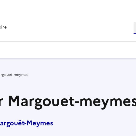
R
oire
Margouet-meymes
ur Margouet-meyme
Margouët-Meymes