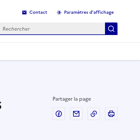
Contact
Paramètres d'affichage
echercher
Recherche
s
Partager la page
Partager sur Facebook
Partager par email
Copier dans le p
Imprimer