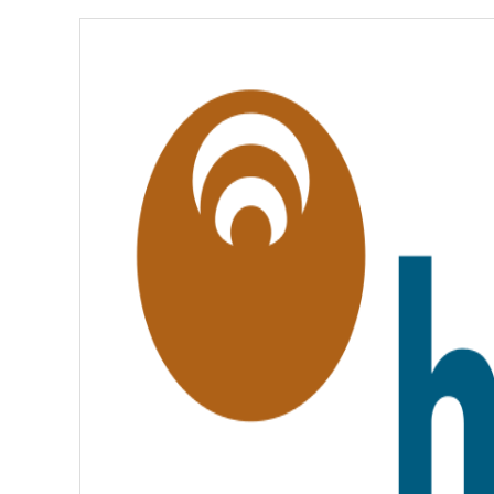
É
,
É
G
A
L
I
T
É
,
F
R
A
T
E
R
N
I
T
É