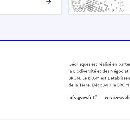
h
é
e
.
E
l
l
e
n
Géorisques est réalisé en parte
'
la Biodiversité et des Négociati
e
BRGM. Le BRGM est L'établissem
s
de la Terre.
Découvrir le BRGM
t
p
info.gouv.fr
service-publi
a
s
c
o
m