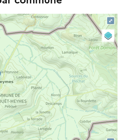
 par commune
⤢