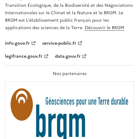
É
a
Transition Écologique, de la Biodiversité et des Négociations
,
v
Internationales sur le Climat et la Nature et le BRGM. Le
É
e
G
BRGM est L'établissement public français pour les
A
c
applications des sciences de la Terre.
Découvrir le BRGM
L
l
I
T
e
info.gouv.fr
service-public.fr
É
s
,
legifrance.gouv.fr
data.gouv.fr
t
F
R
e
A
c
T
Nos partenaires
E
h
R
n
N
I
o
T
l
É
o
g
i
e