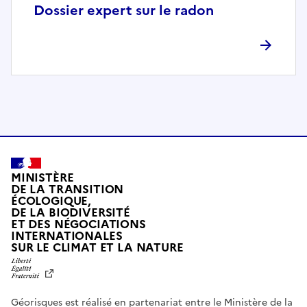
p
Dossier expert sur le radon
l
è
t
e
m
e
n
t
c
o
MINISTÈRE
m
DE LA TRANSITION
ÉCOLOGIQUE,
p
DE LA BIODIVERSITÉ
a
ET DES NÉGOCIATIONS
t
INTERNATIONALES
L
SUR LE CLIMAT ET LA NATURE
i
I
b
B
E
l
R
e
Géorisques est réalisé en partenariat entre le Ministère de la
T