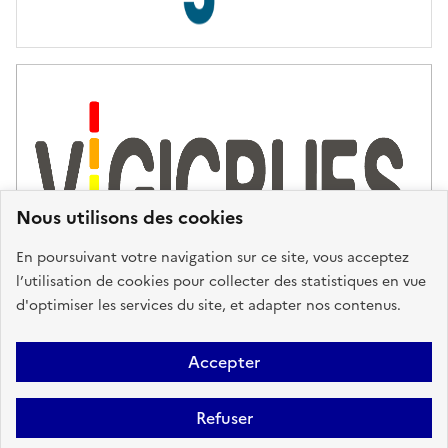
s
d
'
a
s
s
i
s
t
Nous utilisons des cookies
a
n
En poursuivant votre navigation sur ce site, vous acceptez
c
l’utilisation de cookies pour collecter des statistiques en vue
e
d'optimiser les services du site, et adapter nos contenus.
,
n
Plan du site
Accessibilité : partiellement conforme
Mentions
o
Accepter
u
Légales
Données personnelles
Gestion des cookies
FAQ
s
Refuser
Glossaire
BRGM
v