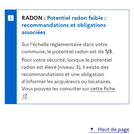
r
l
s
e
u
n
RADON :
Potentiel radon faible :
r
i
recommandations et obligations
l
v
associées
a
e
c
Sur l'échelle règlementaire dans votre
a
a
commune, le potentiel radon est de
1/3
.
u
r
d
Pour votre sécurité, lorsque le potentiel
t
e
radon est élevé (niveau 3), il existe des
e
r
recommandations et une obligation
i
d'informer les acquéreurs ou locataires.
s
Vous pouvez les consulter sur
cette fiche
q
.
u
e
s
e
Haut de page
l