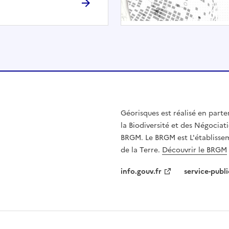
h
é
e
.
E
l
l
e
n
Géorisques est réalisé en parte
'
la Biodiversité et des Négociati
e
BRGM. Le BRGM est L'établissem
s
de la Terre.
Découvrir le BRGM
t
p
info.gouv.fr
service-publi
a
s
c
o
m