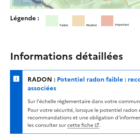
500 m
l
e
R
Légende :
n
e
i
t
v
o
e
u
a
r
Informations détaillées
u
n
d
e
e
r
RADON :
Potentiel radon faible : r
r
s
i
u
associées
s
r
Sur l'échelle règlementaire dans votre commune
q
l
u
a
Pour votre sécurité, lorsque le potentiel radon es
e
c
recommandations et une obligation d'informer 
s
a
les consulter sur
cette fiche
.
e
r
l
t