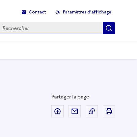
Contact
Paramètres d'affichage
echercher
Recherche
Partager la page
Partager sur Facebook
Partager par email
Copier dans le p
Imprimer