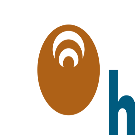
É
,
É
G
A
L
I
T
É
,
F
R
A
T
E
R
N
I
T
É