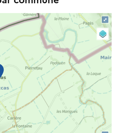
 par commune
⤢