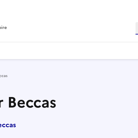
R
oire
ccas
r Beccas
eccas