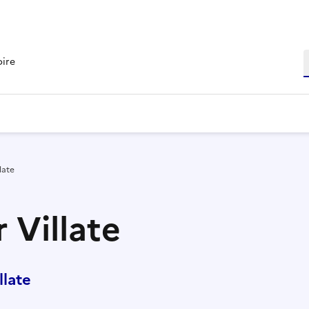
R
oire
late
 Villate
late