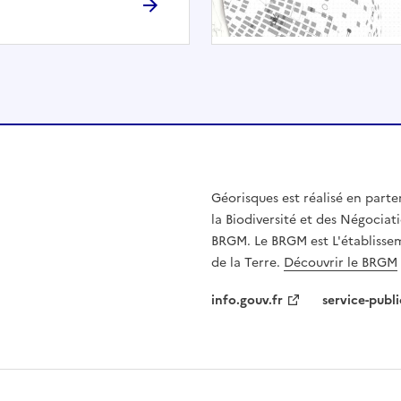
h
é
e
.
E
l
l
e
n
Géorisques est réalisé en parte
'
la Biodiversité et des Négociati
e
BRGM. Le BRGM est L'établissem
s
de la Terre.
Découvrir le BRGM
t
p
info.gouv.fr
service-publi
a
s
c
o
m