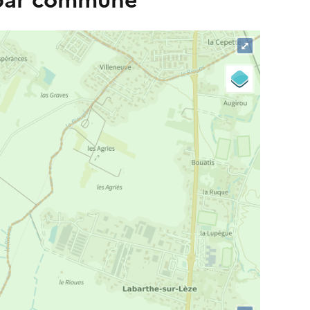
 par commune
⤢