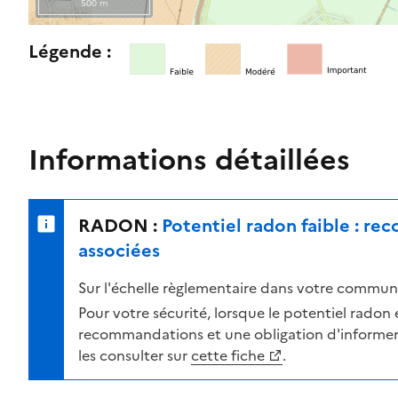
500 m
l
e
R
Légende :
n
e
i
t
v
o
e
u
a
r
Informations détaillées
u
n
d
e
e
r
RADON :
Potentiel radon faible : r
r
s
i
u
associées
s
r
Sur l'échelle règlementaire dans votre commune
q
l
u
a
Pour votre sécurité, lorsque le potentiel radon es
e
c
recommandations et une obligation d'informer 
s
a
les consulter sur
cette fiche
.
e
r
l
t