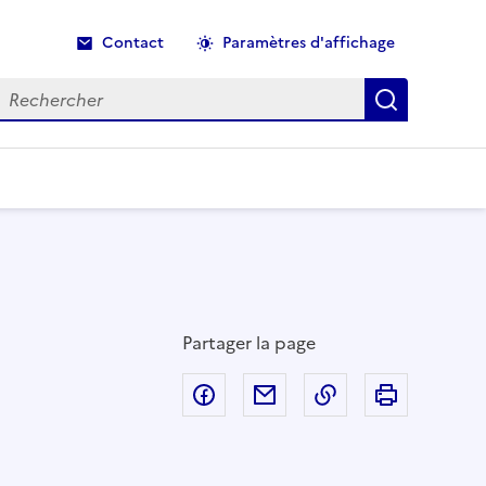
Contact
Paramètres d'affichage
echercher
Recherche
Partager la page
Partager sur Facebook
Partager par email
Copier dans le p
Imprimer