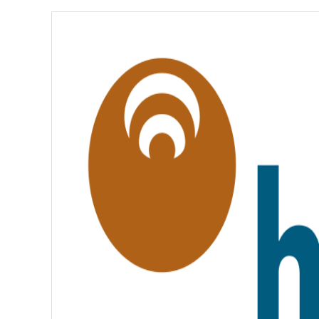
É
,
É
G
A
L
I
T
É
,
F
R
A
T
E
R
N
I
T
É