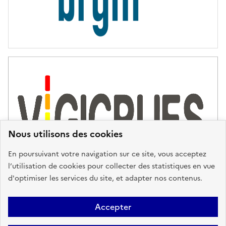
i
e
s
d
'
a
s
s
i
s
t
Nous utilisons des cookies
a
n
En poursuivant votre navigation sur ce site, vous acceptez
c
l’utilisation de cookies pour collecter des statistiques en vue
e
d'optimiser les services du site, et adapter nos contenus.
,
n
Plan du site
Accessibilité : partiellement conforme
Mentions
o
Accepter
u
Légales
Données personnelles
Gestion des cookies
FAQ