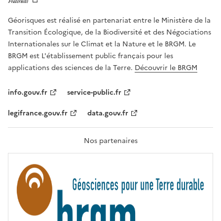
E
l
R
e
Géorisques est réalisé en partenariat entre le Ministère de la
T
É
a
Transition Écologique, de la Biodiversité et des Négociations
,
v
Internationales sur le Climat et la Nature et le BRGM. Le
É
e
G
BRGM est L'établissement public français pour les
A
c
applications des sciences de la Terre.
Découvrir le BRGM
L
l
I
T
e
info.gouv.fr
service-public.fr
É
s
,
legifrance.gouv.fr
data.gouv.fr
t
F
R
e
A
c
T
Nos partenaires
E
h
R
n
N
I
o
T
l
É
o
g