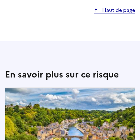
e
Haut de page
l
o
n
l
’
a
d
r
En savoir plus sur ce risque
e
s
s
e
r
e
c
h
e