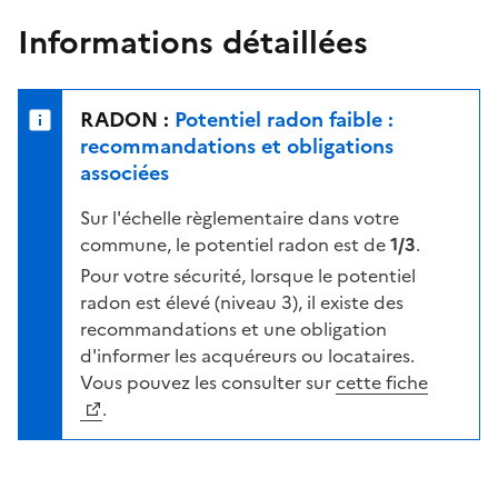
n
u
e
Informations détaillées
e
r
l
s
e
u
n
RADON :
Potentiel radon faible :
r
i
recommandations et obligations
l
v
associées
a
e
c
Sur l'échelle règlementaire dans votre
a
a
commune, le potentiel radon est de
1/3
.
u
r
d
Pour votre sécurité, lorsque le potentiel
t
e
radon est élevé (niveau 3), il existe des
e
r
recommandations et une obligation
i
d'informer les acquéreurs ou locataires.
s
Vous pouvez les consulter sur
cette fiche
q
.
u
e
s