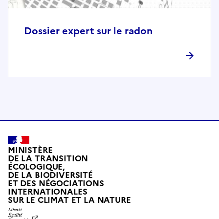
o
m
p
Dossier expert sur le radon
l
è
t
e
m
e
n
t
c
o
MINISTÈRE
m
DE LA TRANSITION
ÉCOLOGIQUE,
p
DE LA BIODIVERSITÉ
a
ET DES NÉGOCIATIONS
t
INTERNATIONALES
L
SUR LE CLIMAT ET LA NATURE
i
I
b
B