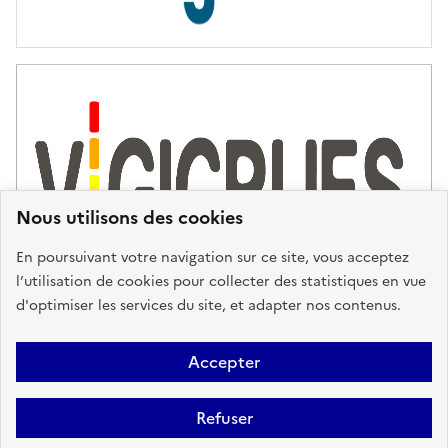
s
d
'
a
s
s
i
s
t
Nous utilisons des cookies
a
n
En poursuivant votre navigation sur ce site, vous acceptez
c
l’utilisation de cookies pour collecter des statistiques en vue
e
d'optimiser les services du site, et adapter nos contenus.
,
n
Plan du site
Accessibilité : partiellement conforme
Mentions
o
Accepter
u
Légales
Données personnelles
Gestion des cookies
FAQ
s
Refuser
Glossaire
BRGM
v