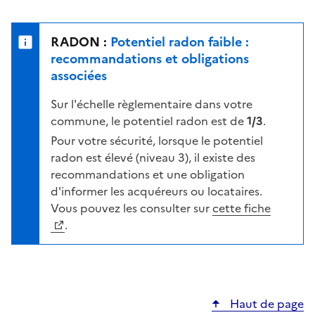
r
l
s
e
u
n
RADON :
Potentiel radon faible :
r
i
recommandations et obligations
l
v
associées
a
e
c
Sur l'échelle règlementaire dans votre
a
a
commune, le potentiel radon est de
1/3
.
u
r
d
Pour votre sécurité, lorsque le potentiel
t
e
radon est élevé (niveau 3), il existe des
e
r
recommandations et une obligation
i
d'informer les acquéreurs ou locataires.
s
Vous pouvez les consulter sur
cette fiche
q
.
u
e
s
e
Haut de page
l