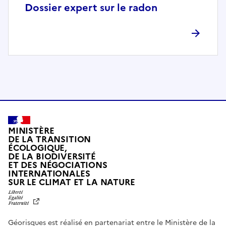
p
Dossier expert sur le radon
l
è
t
e
m
e
n
t
c
o
MINISTÈRE
m
DE LA TRANSITION
ÉCOLOGIQUE,
p
DE LA BIODIVERSITÉ
a
ET DES NÉGOCIATIONS
t
INTERNATIONALES
L
SUR LE CLIMAT ET LA NATURE
i
I
b
B
E
l
R
e
Géorisques est réalisé en partenariat entre le Ministère de la
T