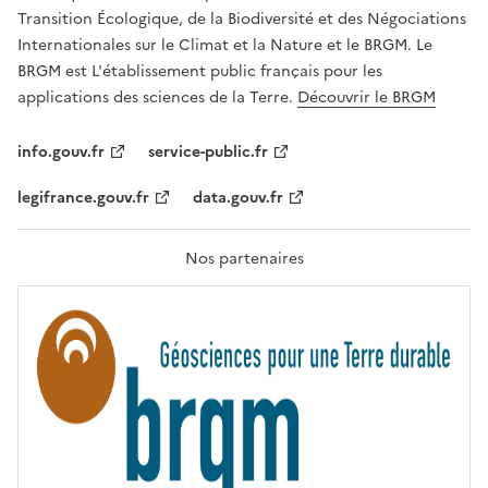
É
a
Transition Écologique, de la Biodiversité et des Négociations
,
v
Internationales sur le Climat et la Nature et le BRGM. Le
É
e
G
BRGM est L'établissement public français pour les
A
c
applications des sciences de la Terre.
Découvrir le BRGM
L
l
I
T
e
info.gouv.fr
service-public.fr
É
s
,
legifrance.gouv.fr
data.gouv.fr
t
F
R
e
A
c
T
Nos partenaires
E
h
R
n
N
I
o
T
l
É
o
g
i
e