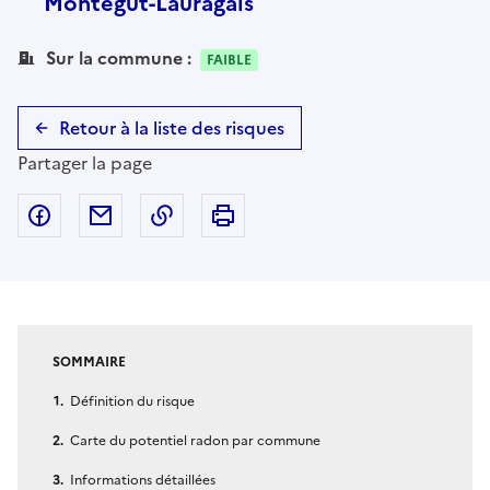
Montégut-Lauragais
Sur la commune :
FAIBLE
Retour à la liste des risques
Partager la page
Partager sur Facebook
Partager par email
Copier dans le presse-papier
Imprimer
SOMMAIRE
Définition du risque
Carte du potentiel radon par commune
Informations détaillées