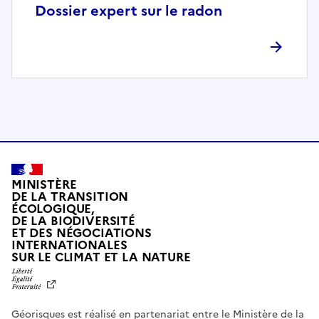
p
Dossier expert sur le radon
l
è
t
e
m
e
n
t
c
o
MINISTÈRE
m
DE LA TRANSITION
ÉCOLOGIQUE,
p
DE LA BIODIVERSITÉ
a
ET DES NÉGOCIATIONS
t
INTERNATIONALES
L
SUR LE CLIMAT ET LA NATURE
i
I
b
B
E
l
R
e
Géorisques est réalisé en partenariat entre le Ministère de la
T