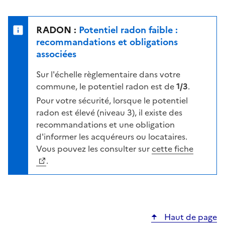
r
l
s
e
u
n
RADON :
Potentiel radon faible :
r
i
recommandations et obligations
l
v
associées
a
e
c
Sur l'échelle règlementaire dans votre
a
a
commune, le potentiel radon est de
1/3
.
u
r
d
Pour votre sécurité, lorsque le potentiel
t
e
radon est élevé (niveau 3), il existe des
e
r
recommandations et une obligation
i
d'informer les acquéreurs ou locataires.
s
Vous pouvez les consulter sur
cette fiche
q
.
u
e
s
e
Haut de page
l