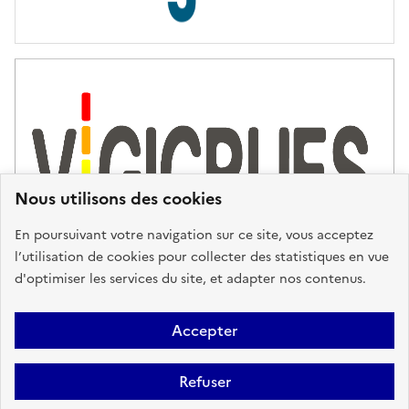
s
d
'
a
s
s
i
s
t
Nous utilisons des cookies
a
n
En poursuivant votre navigation sur ce site, vous acceptez
c
l’utilisation de cookies pour collecter des statistiques en vue
e
d'optimiser les services du site, et adapter nos contenus.
,
n
Plan du site
Accessibilité : partiellement conforme
Mentions
o
Accepter
u
Légales
Données personnelles
Gestion des cookies
FAQ
s
Refuser
Glossaire
BRGM
v