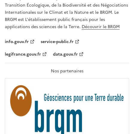
É
a
Transition Écologique, de la Biodiversité et des Négociations
,
v
Internationales sur le Climat et la Nature et le BRGM. Le
É
e
G
BRGM est L'établissement public français pour les
A
c
applications des sciences de la Terre.
Découvrir le BRGM
L
l
I
T
e
info.gouv.fr
service-public.fr
É
s
,
legifrance.gouv.fr
data.gouv.fr
t
F
R
e
A
c
T
Nos partenaires
E
h
R
n
N
I
o
T
l
É
o
g
i
e