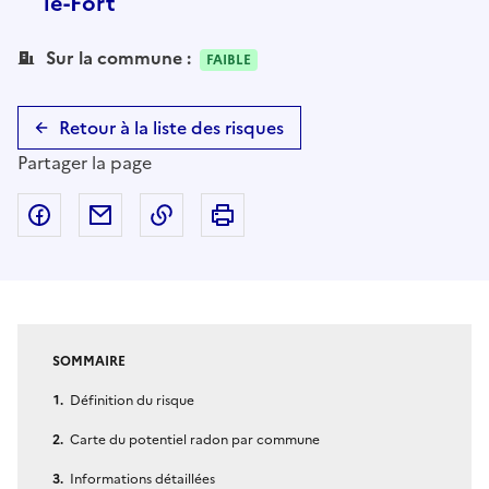
le-Fort
Sur la commune :
FAIBLE
Retour à la liste des risques
Partager la page
Partager sur Facebook
Partager par email
Copier dans le presse-papier
Imprimer
SOMMAIRE
Définition du risque
Carte du potentiel radon par commune
Informations détaillées