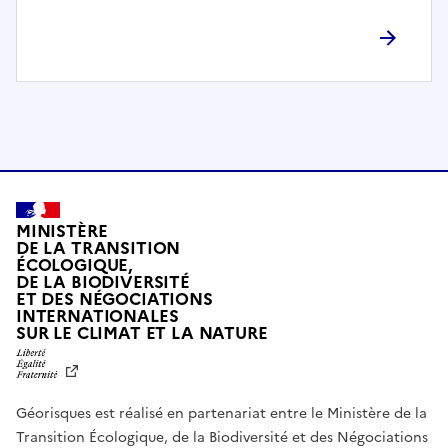
l
è
t
e
m
e
n
t
c
o
MINISTÈRE
m
DE LA TRANSITION
ÉCOLOGIQUE,
p
DE LA BIODIVERSITÉ
a
ET DES NÉGOCIATIONS
t
INTERNATIONALES
L
SUR LE CLIMAT ET LA NATURE
i
I
b
B
E
l
R
e
Géorisques est réalisé en partenariat entre le Ministère de la
T
É
a
Transition Écologique, de la Biodiversité et des Négociations