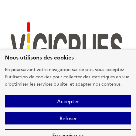
'
a
s
s
i
s
t
Nous utilisons des cookies
a
n
En poursuivant votre navigation sur ce site, vous acceptez
c
l’utilisation de cookies pour collecter des statistiques en vue
e
d'optimiser les services du site, et adapter nos contenus.
,
n
Plan du site
Accessibilité : partiellement conforme
Mentions
o
Accepter
u
Légales
Données personnelles
Gestion des cookies
FAQ
s
Refuser
Glossaire
BRGM
v
o
Sauf mention contraire, tous les contenus de ce site sont sous
licence
En savoir plus