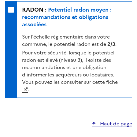
e
u
n
RADON :
Potentiel radon moyen :
r
i
recommandations et obligations
l
v
associées
a
e
c
Sur l'échelle règlementaire dans votre
a
a
commune, le potentiel radon est de
2/3
.
u
r
d
Pour votre sécurité, lorsque le potentiel
t
e
radon est élevé (niveau 3), il existe des
e
r
recommandations et une obligation
i
d'informer les acquéreurs ou locataires.
s
Vous pouvez les consulter sur
cette fiche
q
.
u
e
s
e
Haut de page
l
o