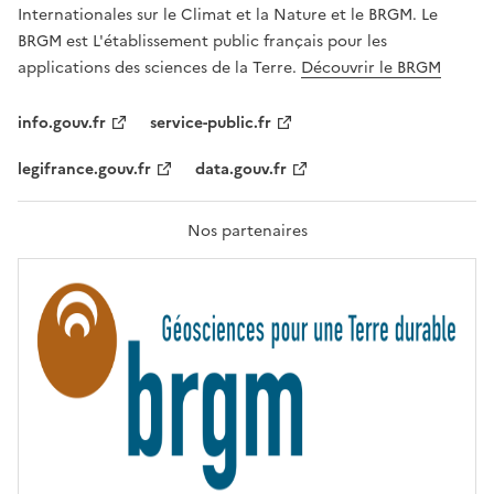
,
v
Internationales sur le Climat et la Nature et le BRGM. Le
É
e
G
BRGM est L'établissement public français pour les
A
c
applications des sciences de la Terre.
Découvrir le BRGM
L
l
I
T
e
info.gouv.fr
service-public.fr
É
s
,
legifrance.gouv.fr
data.gouv.fr
t
F
R
e
A
c
T
Nos partenaires
E
h
R
n
N
I
o
T
l
É
o
g
i
e
s
d