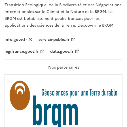
É
a
Transition Écologique, de la Biodiversité et des Négociations
,
v
Internationales sur le Climat et la Nature et le BRGM. Le
É
e
G
BRGM est L'établissement public français pour les
A
c
applications des sciences de la Terre.
Découvrir le BRGM
L
l
I
T
e
info.gouv.fr
service-public.fr
É
s
,
legifrance.gouv.fr
data.gouv.fr
t
F
R
e
A
c
T
Nos partenaires
E
h
R
n
N
I
o
T
l
É
o
g
i
e