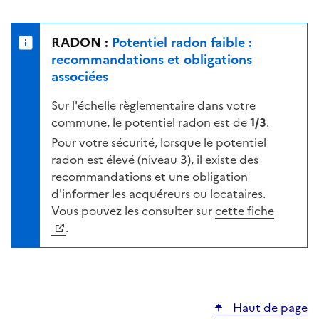
r
l
s
e
u
n
RADON :
Potentiel radon faible :
r
i
recommandations et obligations
l
v
associées
a
e
c
Sur l'échelle règlementaire dans votre
a
a
commune, le potentiel radon est de
1/3
.
u
r
d
Pour votre sécurité, lorsque le potentiel
t
e
radon est élevé (niveau 3), il existe des
e
r
recommandations et une obligation
i
d'informer les acquéreurs ou locataires.
s
Vous pouvez les consulter sur
cette fiche
q
.
u
e
s
e
Haut de page
l