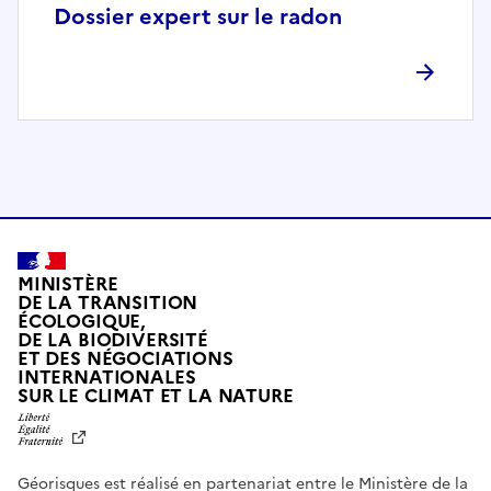
p
Dossier expert sur le radon
l
è
t
e
m
e
n
t
c
o
MINISTÈRE
m
DE LA TRANSITION
ÉCOLOGIQUE,
p
DE LA BIODIVERSITÉ
a
ET DES NÉGOCIATIONS
t
INTERNATIONALES
L
SUR LE CLIMAT ET LA NATURE
i
I
b
B
E
l
R
e
Géorisques est réalisé en partenariat entre le Ministère de la
T