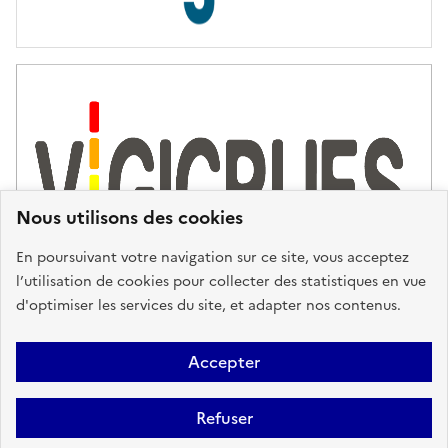
s
d
'
a
s
s
i
s
t
Nous utilisons des cookies
a
n
En poursuivant votre navigation sur ce site, vous acceptez
c
l’utilisation de cookies pour collecter des statistiques en vue
e
d'optimiser les services du site, et adapter nos contenus.
,
n
Plan du site
Accessibilité : partiellement conforme
Mentions
o
Accepter
u
Légales
Données personnelles
Gestion des cookies
FAQ
s
Refuser
Glossaire
BRGM
v