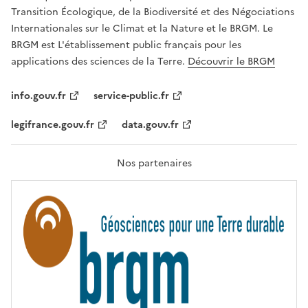
É
a
Transition Écologique, de la Biodiversité et des Négociations
,
v
Internationales sur le Climat et la Nature et le BRGM. Le
É
e
G
BRGM est L'établissement public français pour les
A
c
applications des sciences de la Terre.
Découvrir le BRGM
L
l
I
T
e
info.gouv.fr
service-public.fr
É
s
,
legifrance.gouv.fr
data.gouv.fr
t
F
R
e
A
c
T
Nos partenaires
E
h
R
n
N
I
o
T
l
É
o
g
i
e