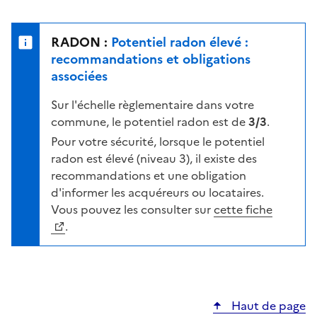
r
l
s
e
u
n
RADON :
Potentiel radon élevé :
r
i
recommandations et obligations
l
v
associées
a
e
c
Sur l'échelle règlementaire dans votre
a
a
commune, le potentiel radon est de
3/3
.
u
r
d
Pour votre sécurité, lorsque le potentiel
t
e
radon est élevé (niveau 3), il existe des
e
r
recommandations et une obligation
i
d'informer les acquéreurs ou locataires.
s
Vous pouvez les consulter sur
cette fiche
q
.
u
e
s
e
Haut de page
l