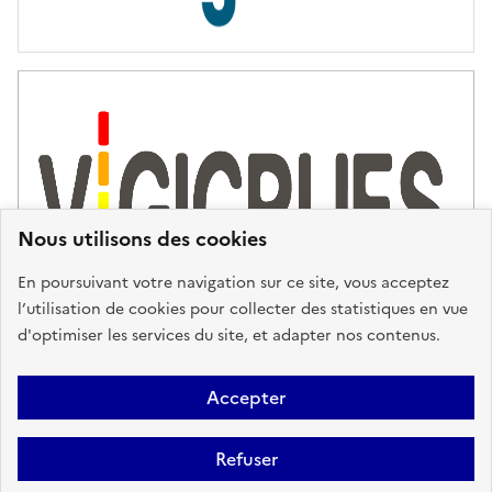
s
d
'
a
s
s
i
s
t
Nous utilisons des cookies
a
n
En poursuivant votre navigation sur ce site, vous acceptez
c
l’utilisation de cookies pour collecter des statistiques en vue
e
d'optimiser les services du site, et adapter nos contenus.
,
n
Plan du site
Accessibilité : partiellement conforme
Mentions
o
Accepter
u
Légales
Données personnelles
Gestion des cookies
FAQ
s
Refuser
Glossaire
BRGM
v