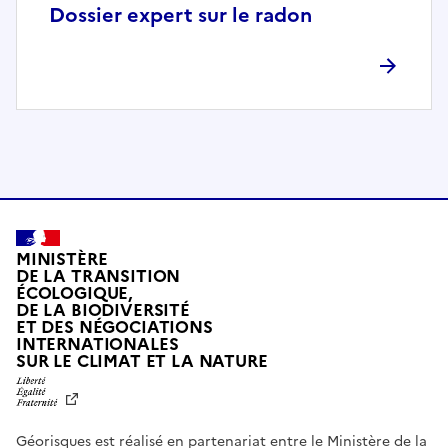
p
Dossier expert sur le radon
l
è
t
e
m
e
n
t
c
o
MINISTÈRE
m
DE LA TRANSITION
ÉCOLOGIQUE,
p
DE LA BIODIVERSITÉ
a
ET DES NÉGOCIATIONS
t
INTERNATIONALES
L
SUR LE CLIMAT ET LA NATURE
i
I
b
B
E
l
R
e
Géorisques est réalisé en partenariat entre le Ministère de la
T