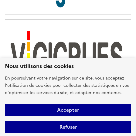
s
d
'
a
s
s
i
s
t
Nous utilisons des cookies
a
n
En poursuivant votre navigation sur ce site, vous acceptez
c
l’utilisation de cookies pour collecter des statistiques en vue
e
d'optimiser les services du site, et adapter nos contenus.
,
n
Plan du site
Accessibilité : partiellement conforme
Mentions
o
Accepter
u
Légales
Données personnelles
Gestion des cookies
FAQ
s
Refuser
Glossaire
BRGM
v