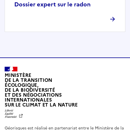
p
Dossier expert sur le radon
l
è
t
e
m
e
n
t
c
o
MINISTÈRE
m
DE LA TRANSITION
ÉCOLOGIQUE,
p
DE LA BIODIVERSITÉ
a
ET DES NÉGOCIATIONS
t
INTERNATIONALES
L
SUR LE CLIMAT ET LA NATURE
i
I
b
B
E
l
R
e
Géorisques est réalisé en partenariat entre le Ministère de la
T