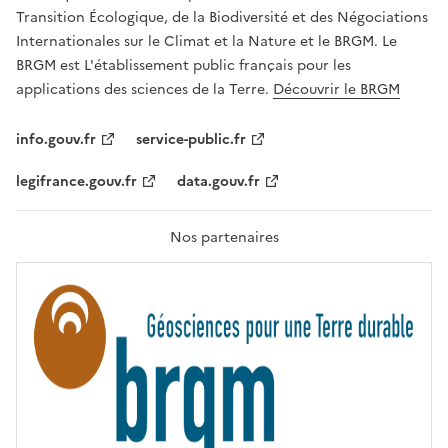
É
a
Transition Écologique, de la Biodiversité et des Négociations
,
v
Internationales sur le Climat et la Nature et le BRGM. Le
É
e
G
BRGM est L'établissement public français pour les
A
c
applications des sciences de la Terre.
Découvrir le BRGM
L
l
I
T
e
info.gouv.fr
service-public.fr
É
s
,
legifrance.gouv.fr
data.gouv.fr
t
F
R
e
A
c
T
Nos partenaires
E
h
R
n
N
I
o
T
l
É
o
g
i
e