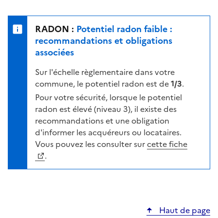
r
l
s
e
u
n
RADON :
Potentiel radon faible :
r
i
recommandations et obligations
l
v
associées
a
e
c
Sur l'échelle règlementaire dans votre
a
a
commune, le potentiel radon est de
1/3
.
u
r
d
Pour votre sécurité, lorsque le potentiel
t
e
radon est élevé (niveau 3), il existe des
e
r
recommandations et une obligation
i
d'informer les acquéreurs ou locataires.
s
Vous pouvez les consulter sur
cette fiche
q
.
u
e
s
e
Haut de page
l