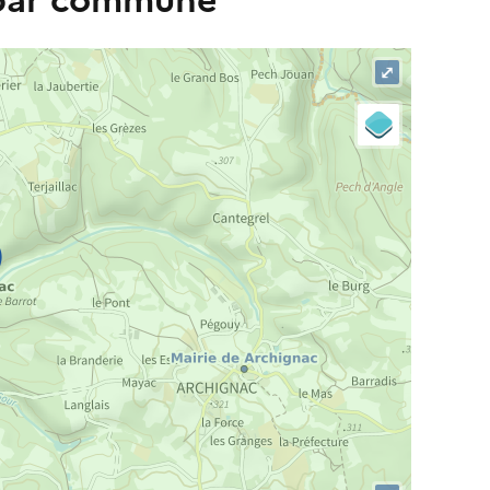
 par commune
⤢