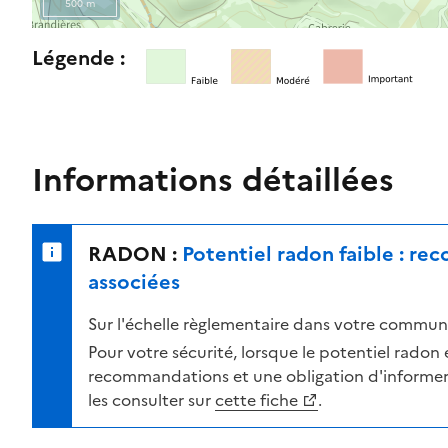
500 m
l
e
R
Légende :
n
e
i
t
v
o
e
u
a
r
Informations détaillées
u
n
d
e
e
r
RADON :
Potentiel radon faible : r
r
s
i
u
associées
s
r
Sur l'échelle règlementaire dans votre commune
q
l
u
a
Pour votre sécurité, lorsque le potentiel radon es
e
c
recommandations et une obligation d'informer 
s
a
les consulter sur
cette fiche
.
e
r
l
t