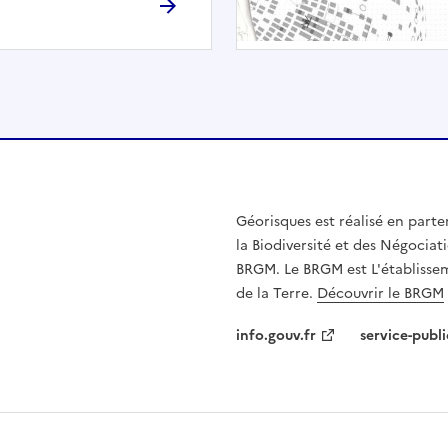
h
é
e
.
E
l
l
e
n
Géorisques est réalisé en parte
'
la Biodiversité et des Négociati
e
BRGM. Le BRGM est L'établissem
s
de la Terre.
Découvrir le BRGM
t
p
info.gouv.fr
service-publi
a
s
c
o
m