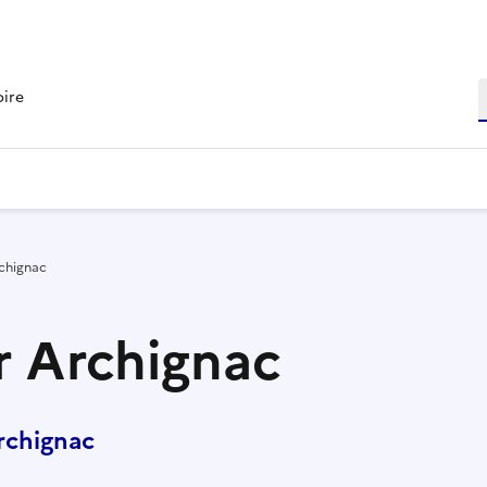
R
oire
rchignac
r Archignac
rchignac