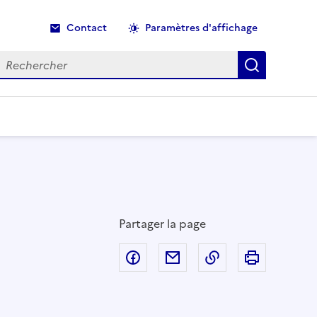
Contact
Paramètres d'affichage
echercher
Recherche
Partager la page
Partager sur Facebook
Partager par email
Copier dans le p
Imprimer