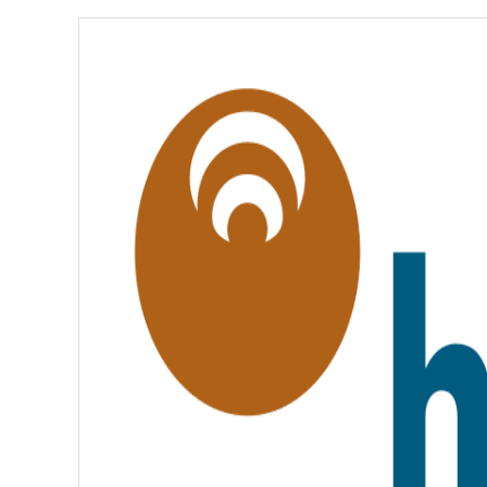
É
,
É
G
A
L
I
T
É
,
F
R
A
T
E
R
N
I
T
É