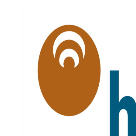
É
,
É
G
A
L
I
T
É
,
F
R
A
T
E
R
N
I
T
É