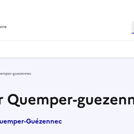
R
oire
Quemper-guezennec
ur Quemper-guezen
Quemper-Guézennec