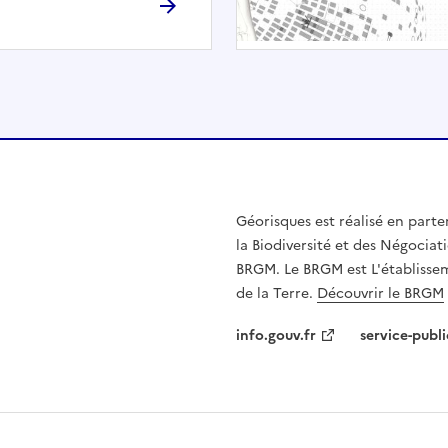
h
é
e
.
E
l
l
e
n
Géorisques est réalisé en parte
'
la Biodiversité et des Négociati
e
BRGM. Le BRGM est L'établissem
s
de la Terre.
Découvrir le BRGM
t
p
info.gouv.fr
service-publi
a
s
c
o
m