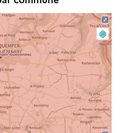
 par commune
⤢