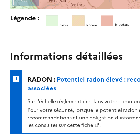
500 m
l
e
R
Légende :
n
e
i
t
v
o
e
u
a
r
Informations détaillées
u
n
d
e
e
r
RADON :
Potentiel radon élevé : re
r
s
i
u
associées
s
r
Sur l'échelle règlementaire dans votre commune
q
l
u
a
Pour votre sécurité, lorsque le potentiel radon es
e
c
recommandations et une obligation d'informer 
s
a
les consulter sur
cette fiche
.
e
r
l
t