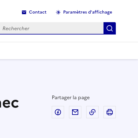
Contact
Paramètres d'affichage
echercher
Recherche
nec
Partager la page
Partager sur Facebook
Partager par email
Copier dans le p
Imprimer