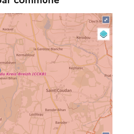
 par commune
⤢