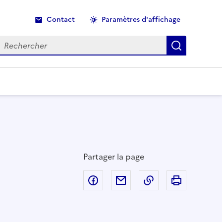
Contact
Paramètres d'affichage
echercher
Recherche
Partager la page
Partager sur Facebook
Partager par email
Copier dans le p
Imprimer