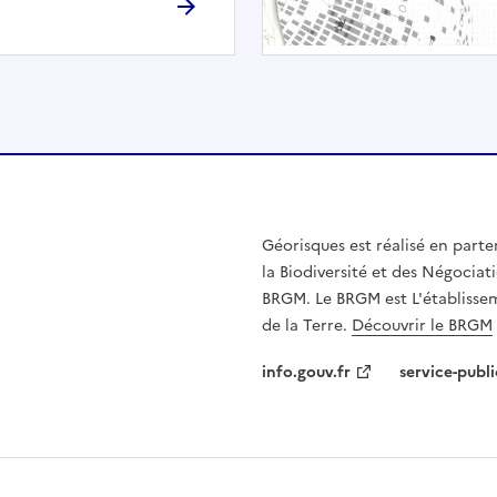
h
é
e
.
E
l
l
e
n
Géorisques est réalisé en parte
'
la Biodiversité et des Négociati
e
BRGM. Le BRGM est L'établissem
s
de la Terre.
Découvrir le BRGM
t
p
info.gouv.fr
service-publi
a
s
c
o
m