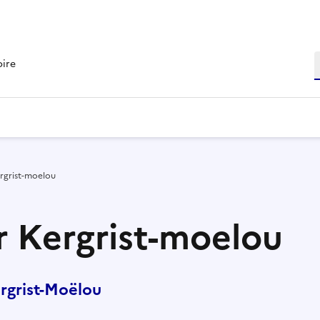
R
oire
rgrist-moelou
r Kergrist-moelou
rgrist-Moëlou