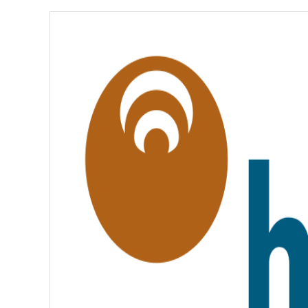
É
,
É
G
A
L
I
T
É
,
F
R
A
T
E
R
N
I
T
É