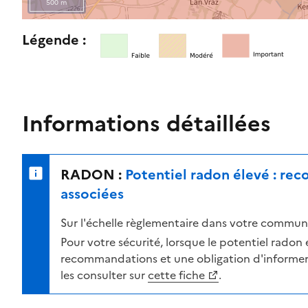
500 m
l
e
R
Légende :
n
e
i
t
v
o
e
u
a
r
Informations détaillées
u
n
d
e
e
r
RADON :
Potentiel radon élevé : re
r
s
i
u
associées
s
r
Sur l'échelle règlementaire dans votre commune
q
l
u
a
Pour votre sécurité, lorsque le potentiel radon es
e
c
recommandations et une obligation d'informer 
s
a
les consulter sur
cette fiche
.
e
r
l
t