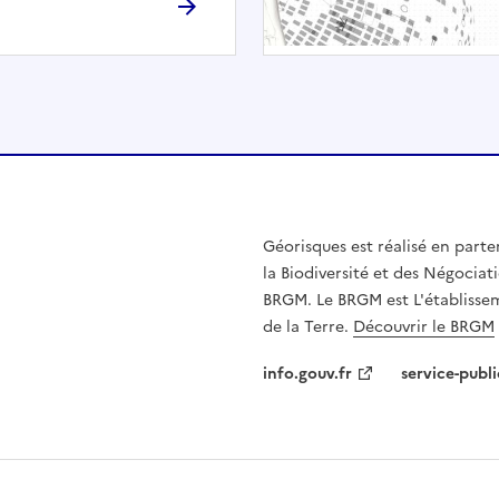
h
é
e
.
E
l
l
e
n
Géorisques est réalisé en parte
'
la Biodiversité et des Négociati
e
BRGM. Le BRGM est L'établissem
s
de la Terre.
Découvrir le BRGM
t
p
info.gouv.fr
service-publi
a
s
c
o
m