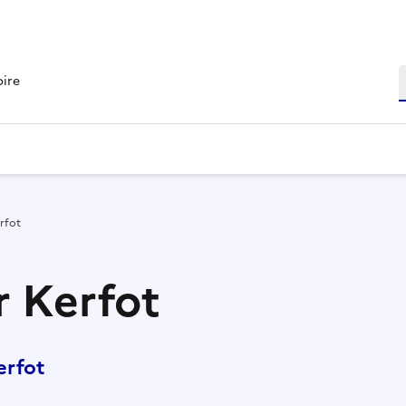
R
oire
rfot
r Kerfot
erfot