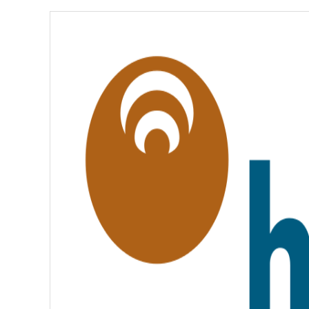
É
,
É
G
A
L
I
T
É
,
F
R
A
T
E
R
N
I
T
É