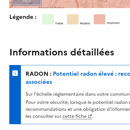
500 m
l
e
R
Légende :
n
e
i
t
v
o
e
u
a
r
Informations détaillées
u
n
d
e
e
r
RADON :
Potentiel radon élevé : re
r
s
i
u
associées
s
r
Sur l'échelle règlementaire dans votre commune
q
l
u
a
Pour votre sécurité, lorsque le potentiel radon es
e
c
recommandations et une obligation d'informer 
s
a
les consulter sur
cette fiche
.
e
r
l
t