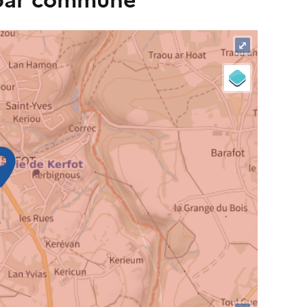
 par commune
⤢