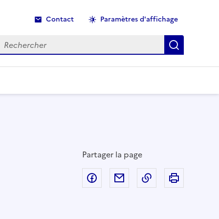
Contact
Paramètres d'affichage
echercher
Recherche
Partager la page
Partager sur Facebook
Partager par email
Copier dans le p
Imprimer