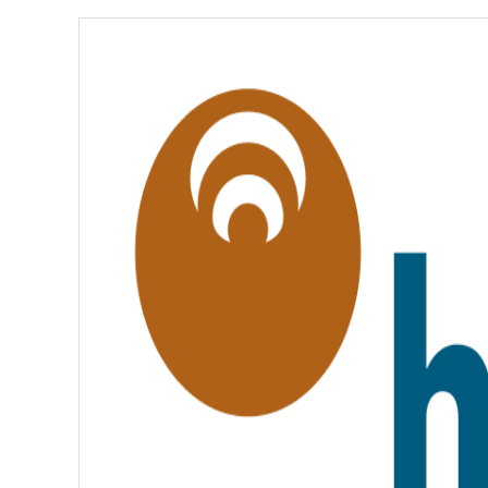
É
,
É
G
A
L
I
T
É
,
F
R
A
T
E
R
N
I
T
É