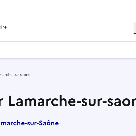
R
oire
amarche-sur-saone
r Lamarche-sur-sao
amarche-sur-Saône