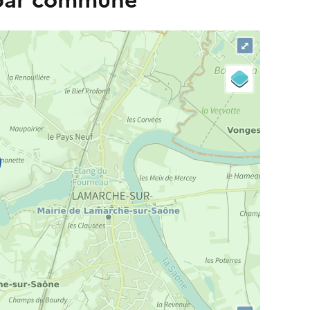
 par commune
⤢