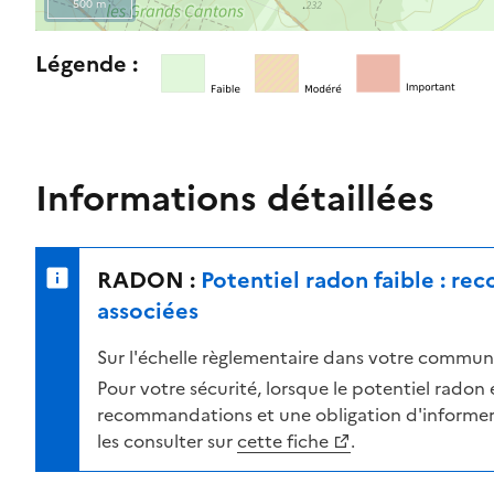
500 m
l
e
R
Légende :
n
e
i
t
v
o
e
u
a
r
Informations détaillées
u
n
d
e
e
r
RADON :
Potentiel radon faible : r
r
s
i
u
associées
s
r
Sur l'échelle règlementaire dans votre commune
q
l
u
a
Pour votre sécurité, lorsque le potentiel radon es
e
c
recommandations et une obligation d'informer 
s
a
les consulter sur
cette fiche
.
e
r
l
t