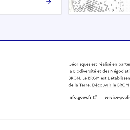
h
é
e
.
E
l
l
e
n
Géorisques est réalisé en parte
'
la Biodiversité et des Négociati
e
BRGM. Le BRGM est L'établissem
s
de la Terre.
Découvrir le BRGM
t
p
info.gouv.fr
service-publi
a
s
c
o
m