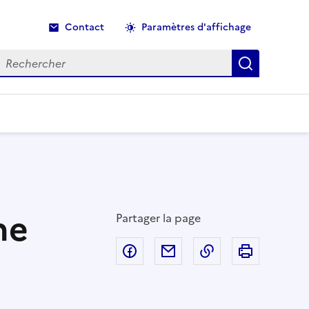
Contact
Paramètres d'affichage
echercher
Recherche
ne
Partager la page
Partager sur Facebook
Partager par email
Copier dans le p
Imprimer