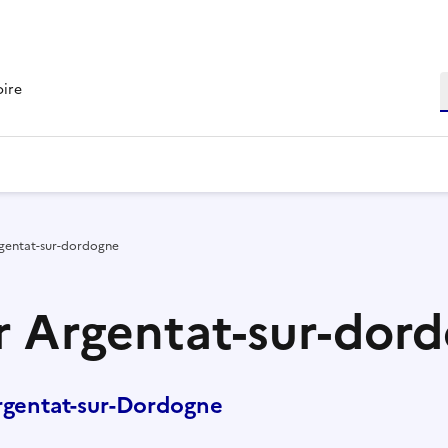
R
oire
rgentat-sur-dordogne
r Argentat-sur-dor
rgentat-sur-Dordogne