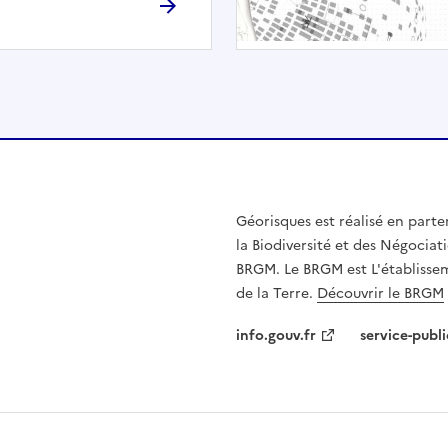
h
é
e
.
E
l
l
e
n
Géorisques est réalisé en parte
'
la Biodiversité et des Négociati
e
BRGM. Le BRGM est L'établissem
s
de la Terre.
Découvrir le BRGM
t
p
info.gouv.fr
service-publi
a
s
c
o
m