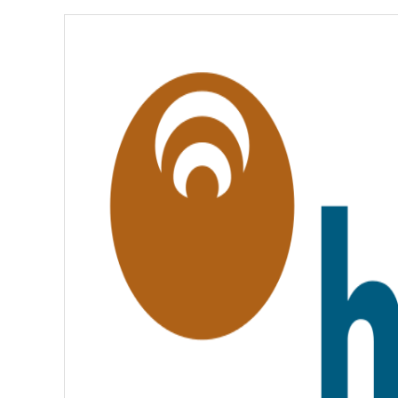
É
,
É
G
A
L
I
T
É
,
F
R
A
T
E
R
N
I
T
É