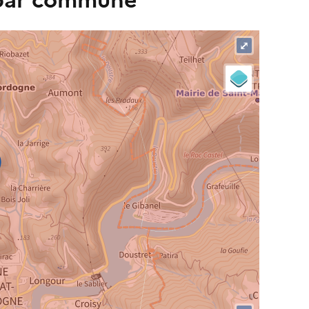
 par commune
⤢