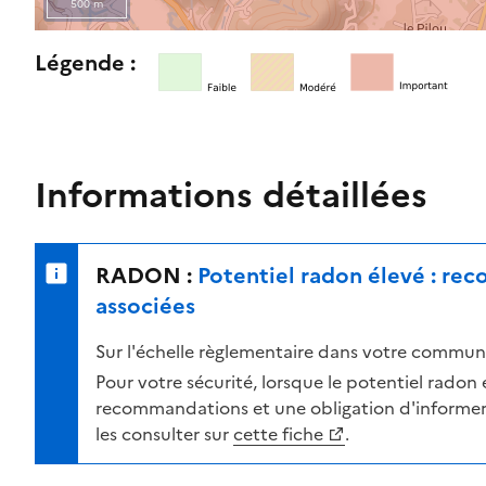
500 m
l
e
R
Légende :
n
e
i
t
v
o
e
u
a
r
Informations détaillées
u
n
d
e
e
r
RADON :
Potentiel radon élevé : re
r
s
i
u
associées
s
r
Sur l'échelle règlementaire dans votre commune
q
l
u
a
Pour votre sécurité, lorsque le potentiel radon es
e
c
recommandations et une obligation d'informer 
s
a
les consulter sur
cette fiche
.
e
r
l
t