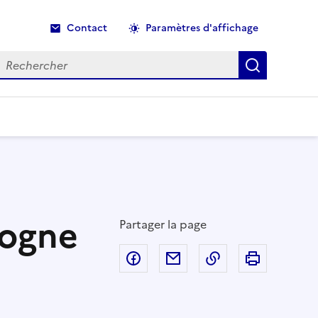
Contact
Paramètres d'affichage
echercher
Recherche
dogne
Partager la page
Partager sur Facebook
Partager par email
Copier dans le p
Imprimer