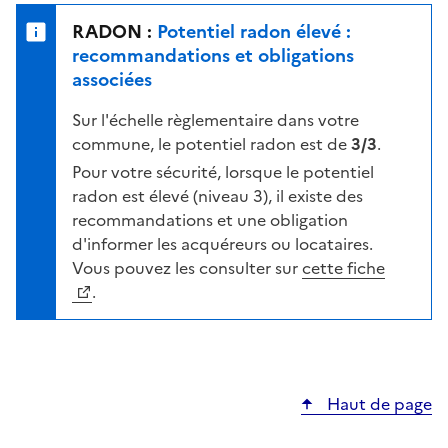
e
u
n
RADON :
Potentiel radon élevé :
r
i
recommandations et obligations
l
v
associées
a
e
c
Sur l'échelle règlementaire dans votre
a
a
commune, le potentiel radon est de
3/3
.
u
r
d
Pour votre sécurité, lorsque le potentiel
t
e
radon est élevé (niveau 3), il existe des
e
r
recommandations et une obligation
i
d'informer les acquéreurs ou locataires.
s
Vous pouvez les consulter sur
cette fiche
q
.
u
e
s
e
Haut de page
l
o