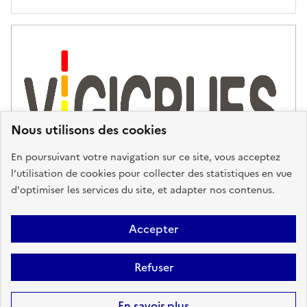
'
a
s
s
i
s
t
Nous utilisons des cookies
a
n
En poursuivant votre navigation sur ce site, vous acceptez
c
l’utilisation de cookies pour collecter des statistiques en vue
e
d'optimiser les services du site, et adapter nos contenus.
,
n
Plan du site
Accessibilité : partiellement conforme
Mentions
o
Accepter
u
Légales
Données personnelles
Gestion des cookies
FAQ
s
Refuser
Glossaire
BRGM
v
o
Sauf mention contraire, tous les contenus de ce site sont sous
licence
En savoir plus