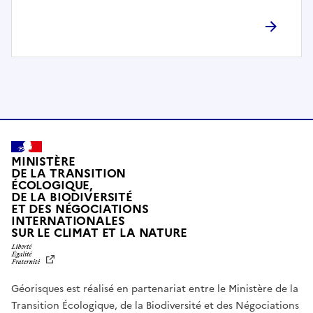
l
è
t
e
m
e
n
t
c
o
MINISTÈRE
m
DE LA TRANSITION
ÉCOLOGIQUE,
p
DE LA BIODIVERSITÉ
a
ET DES NÉGOCIATIONS
t
INTERNATIONALES
L
SUR LE CLIMAT ET LA NATURE
i
I
b
B
E
l
R
e
Géorisques est réalisé en partenariat entre le Ministère de la
T
É
a
Transition Écologique, de la Biodiversité et des Négociations