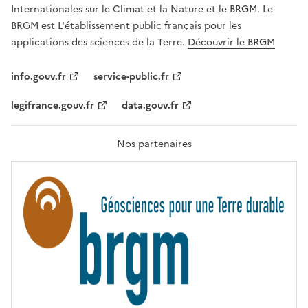
,
v
Internationales sur le Climat et la Nature et le BRGM. Le
É
e
G
BRGM est L'établissement public français pour les
A
c
applications des sciences de la Terre.
Découvrir le BRGM
L
l
I
T
e
info.gouv.fr
service-public.fr
É
s
,
legifrance.gouv.fr
data.gouv.fr
t
F
R
e
A
c
T
Nos partenaires
E
h
R
n
N
I
o
T
l
É
o
g
i
e
s
d