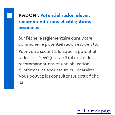
r
l
s
e
u
n
RADON :
Potentiel radon élevé :
r
i
recommandations et obligations
l
v
associées
a
e
c
Sur l'échelle règlementaire dans votre
a
a
commune, le potentiel radon est de
3/3
.
u
r
d
Pour votre sécurité, lorsque le potentiel
t
e
radon est élevé (niveau 3), il existe des
e
r
recommandations et une obligation
i
d'informer les acquéreurs ou locataires.
s
Vous pouvez les consulter sur
cette fiche
q
.
u
e
s
e
Haut de page
l