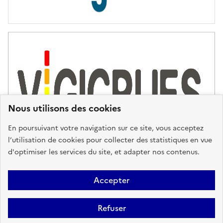
s
d
'
a
s
s
i
s
t
Nous utilisons des cookies
a
n
En poursuivant votre navigation sur ce site, vous acceptez
c
l’utilisation de cookies pour collecter des statistiques en vue
e
d'optimiser les services du site, et adapter nos contenus.
,
n
Plan du site
Accessibilité : partiellement conforme
Mentions
o
Accepter
u
Légales
Données personnelles
Gestion des cookies
FAQ
s
Refuser
Glossaire
BRGM
v