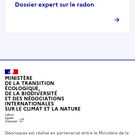
p
Dossier expert sur le radon
l
è
t
e
m
e
n
t
c
o
MINISTÈRE
m
DE LA TRANSITION
ÉCOLOGIQUE,
p
DE LA BIODIVERSITÉ
a
ET DES NÉGOCIATIONS
t
INTERNATIONALES
L
SUR LE CLIMAT ET LA NATURE
i
I
b
B
E
l
R
e
Géorisques est réalisé en partenariat entre le Ministère de la
T