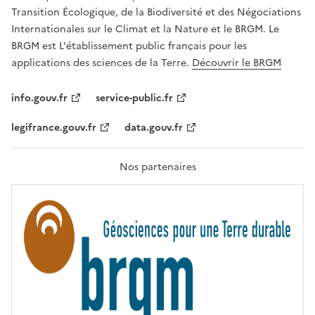
É
a
Transition Écologique, de la Biodiversité et des Négociations
,
v
Internationales sur le Climat et la Nature et le BRGM. Le
É
e
G
BRGM est L'établissement public français pour les
A
c
applications des sciences de la Terre.
Découvrir le BRGM
L
l
I
T
e
info.gouv.fr
service-public.fr
É
s
,
legifrance.gouv.fr
data.gouv.fr
t
F
R
e
A
c
T
Nos partenaires
E
h
R
n
N
I
o
T
l
É
o
g
i
e