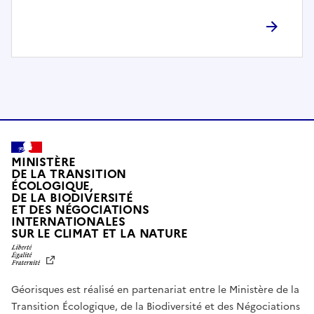
l
è
t
e
m
e
n
t
c
o
MINISTÈRE
m
DE LA TRANSITION
ÉCOLOGIQUE,
p
DE LA BIODIVERSITÉ
a
ET DES NÉGOCIATIONS
t
INTERNATIONALES
L
SUR LE CLIMAT ET LA NATURE
i
I
b
B
E
l
R
e
Géorisques est réalisé en partenariat entre le Ministère de la
T
É
a
Transition Écologique, de la Biodiversité et des Négociations