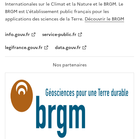
,
v
Internationales sur le Climat et la Nature et le BRGM. Le
É
e
G
BRGM est L'établissement public français pour les
A
c
applications des sciences de la Terre.
Découvrir le BRGM
L
l
I
T
e
info.gouv.fr
service-public.fr
É
s
,
legifrance.gouv.fr
data.gouv.fr
t
F
R
e
A
c
T
Nos partenaires
E
h
R
n
N
I
o
T
l
É
o
g
i
e
s
d