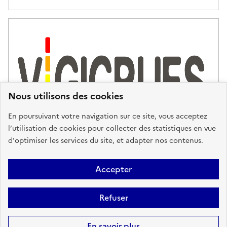
'
a
s
s
i
s
t
Nous utilisons des cookies
a
n
En poursuivant votre navigation sur ce site, vous acceptez
c
l’utilisation de cookies pour collecter des statistiques en vue
e
d'optimiser les services du site, et adapter nos contenus.
,
n
Plan du site
Accessibilité : partiellement conforme
Mentions
o
Accepter
u
Légales
Données personnelles
Gestion des cookies
FAQ
s
Refuser
Glossaire
BRGM
v
o
Sauf mention contraire, tous les contenus de ce site sont sous
licence
En savoir plus