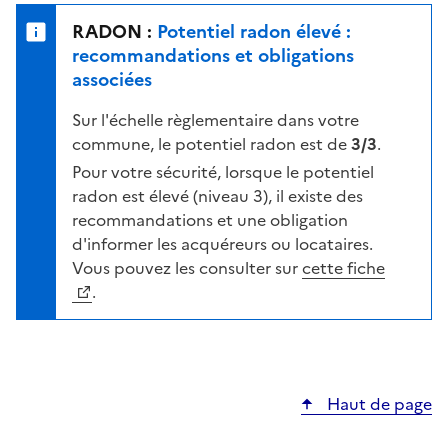
e
u
n
RADON :
Potentiel radon élevé :
r
i
recommandations et obligations
l
v
associées
a
e
c
Sur l'échelle règlementaire dans votre
a
a
commune, le potentiel radon est de
3/3
.
u
r
d
Pour votre sécurité, lorsque le potentiel
t
e
radon est élevé (niveau 3), il existe des
e
r
recommandations et une obligation
i
d'informer les acquéreurs ou locataires.
s
Vous pouvez les consulter sur
cette fiche
q
.
u
e
s
e
Haut de page
l
o