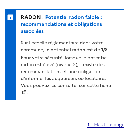
r
l
s
e
u
n
RADON :
Potentiel radon faible :
r
i
recommandations et obligations
l
v
associées
a
e
c
Sur l'échelle règlementaire dans votre
a
a
commune, le potentiel radon est de
1/3
.
u
r
d
Pour votre sécurité, lorsque le potentiel
t
e
radon est élevé (niveau 3), il existe des
e
r
recommandations et une obligation
i
d'informer les acquéreurs ou locataires.
s
Vous pouvez les consulter sur
cette fiche
q
.
u
e
s
e
Haut de page
l