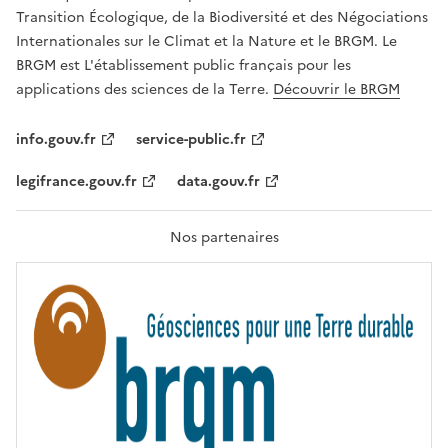
É
a
Transition Écologique, de la Biodiversité et des Négociations
,
v
Internationales sur le Climat et la Nature et le BRGM. Le
É
e
G
BRGM est L'établissement public français pour les
A
c
applications des sciences de la Terre.
Découvrir le BRGM
L
l
I
T
e
info.gouv.fr
service-public.fr
É
s
,
legifrance.gouv.fr
data.gouv.fr
t
F
R
e
A
c
T
Nos partenaires
E
h
R
n
N
I
o
T
l
É
o
g
i
e