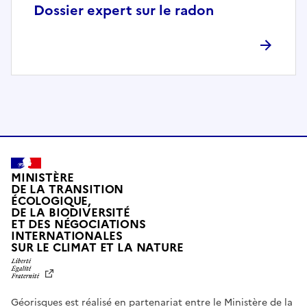
p
Dossier expert sur le radon
l
è
t
e
m
e
n
t
c
o
MINISTÈRE
m
DE LA TRANSITION
ÉCOLOGIQUE,
p
DE LA BIODIVERSITÉ
a
ET DES NÉGOCIATIONS
t
INTERNATIONALES
L
SUR LE CLIMAT ET LA NATURE
i
I
b
B
E
l
R
e
Géorisques est réalisé en partenariat entre le Ministère de la
T