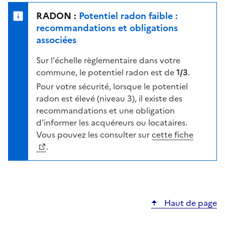
e
u
n
RADON :
Potentiel radon faible :
r
i
recommandations et obligations
l
v
associées
a
e
c
Sur l'échelle règlementaire dans votre
a
a
commune, le potentiel radon est de
1/3
.
u
r
d
Pour votre sécurité, lorsque le potentiel
t
e
radon est élevé (niveau 3), il existe des
e
r
recommandations et une obligation
i
d'informer les acquéreurs ou locataires.
s
Vous pouvez les consulter sur
cette fiche
q
.
u
e
s
e
Haut de page
l
o