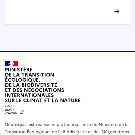
l
è
t
e
m
e
n
t
c
o
MINISTÈRE
m
DE LA TRANSITION
ÉCOLOGIQUE,
p
DE LA BIODIVERSITÉ
a
ET DES NÉGOCIATIONS
t
INTERNATIONALES
L
SUR LE CLIMAT ET LA NATURE
i
I
b
B
E
l
R
e
Géorisques est réalisé en partenariat entre le Ministère de la
T
É
a
Transition Écologique, de la Biodiversité et des Négociations