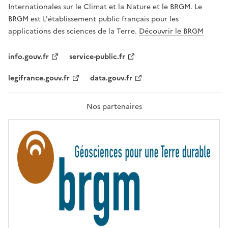
,
v
Internationales sur le Climat et la Nature et le BRGM. Le
É
e
G
BRGM est L'établissement public français pour les
A
c
applications des sciences de la Terre.
Découvrir le BRGM
L
l
I
T
e
info.gouv.fr
service-public.fr
É
s
,
legifrance.gouv.fr
data.gouv.fr
t
F
R
e
A
c
T
Nos partenaires
E
h
R
n
N
I
o
T
l
É
o
g
i
e
s
d