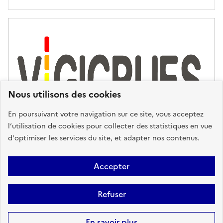
'
a
s
s
i
s
t
Nous utilisons des cookies
a
n
En poursuivant votre navigation sur ce site, vous acceptez
c
l’utilisation de cookies pour collecter des statistiques en vue
e
d'optimiser les services du site, et adapter nos contenus.
,
n
Plan du site
Accessibilité : partiellement conforme
Mentions
o
Accepter
u
Légales
Données personnelles
Gestion des cookies
FAQ
s
Refuser
Glossaire
BRGM
v
o
Sauf mention contraire, tous les contenus de ce site sont sous
licence
En savoir plus