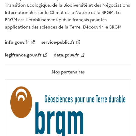
É
a
Transition Écologique, de la Biodiversité et des Négociations
,
v
Internationales sur le Climat et la Nature et le BRGM. Le
É
e
G
BRGM est L'établissement public français pour les
A
c
applications des sciences de la Terre.
Découvrir le BRGM
L
l
I
T
e
info.gouv.fr
service-public.fr
É
s
,
legifrance.gouv.fr
data.gouv.fr
t
F
R
e
A
c
T
Nos partenaires
E
h
R
n
N
I
o
T
l
É
o
g
i
e