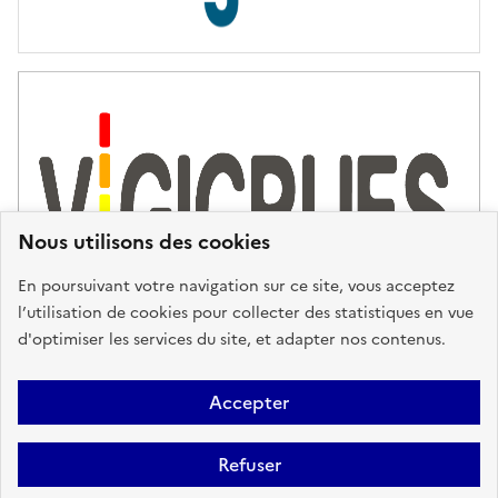
s
d
'
a
s
s
i
s
t
Nous utilisons des cookies
a
n
En poursuivant votre navigation sur ce site, vous acceptez
c
l’utilisation de cookies pour collecter des statistiques en vue
e
d'optimiser les services du site, et adapter nos contenus.
,
n
Plan du site
Accessibilité : partiellement conforme
Mentions
o
Accepter
u
Légales
Données personnelles
Gestion des cookies
FAQ
s
Refuser
Glossaire
BRGM
v