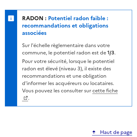
r
l
s
e
u
n
RADON :
Potentiel radon faible :
r
i
recommandations et obligations
l
v
associées
a
e
c
Sur l'échelle règlementaire dans votre
a
a
commune, le potentiel radon est de
1/3
.
u
r
d
Pour votre sécurité, lorsque le potentiel
t
e
radon est élevé (niveau 3), il existe des
e
r
recommandations et une obligation
i
d'informer les acquéreurs ou locataires.
s
Vous pouvez les consulter sur
cette fiche
q
.
u
e
s
e
Haut de page
l