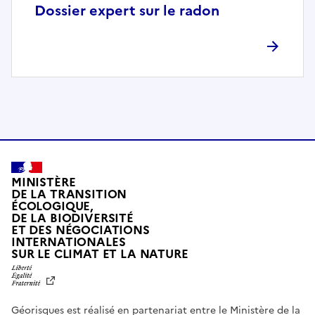
p
Dossier expert sur le radon
l
è
t
e
m
e
n
t
c
o
MINISTÈRE
m
DE LA TRANSITION
ÉCOLOGIQUE,
p
DE LA BIODIVERSITÉ
a
ET DES NÉGOCIATIONS
t
INTERNATIONALES
L
SUR LE CLIMAT ET LA NATURE
i
I
b
B
E
l
R
e
Géorisques est réalisé en partenariat entre le Ministère de la
T