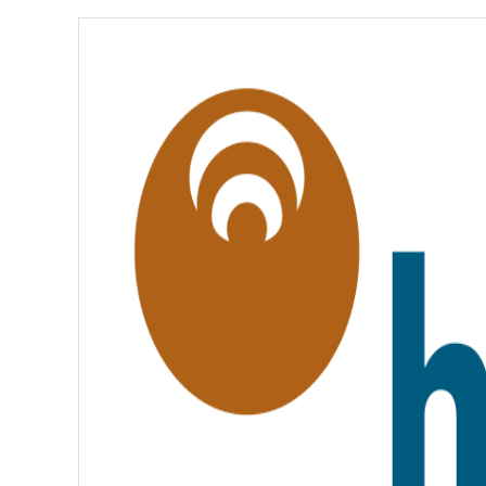
É
,
É
G
A
L
I
T
É
,
F
R
A
T
E
R
N
I
T
É