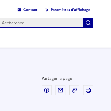
Contact
Paramètres d'affichage
echercher
Recherche
Partager la page
Partager sur Facebook
Partager par email
Copier dans le p
Imprimer