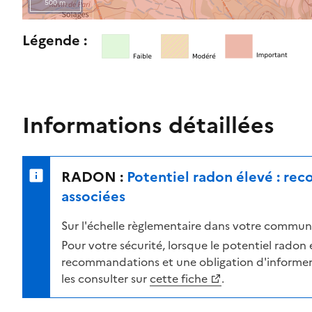
500 m
l
e
R
Légende :
n
e
i
t
v
o
e
u
a
r
Informations détaillées
u
n
d
e
e
r
RADON :
Potentiel radon élevé : re
r
s
i
u
associées
s
r
Sur l'échelle règlementaire dans votre commune
q
l
u
a
Pour votre sécurité, lorsque le potentiel radon es
e
c
recommandations et une obligation d'informer 
s
a
les consulter sur
cette fiche
.
e
r
l
t