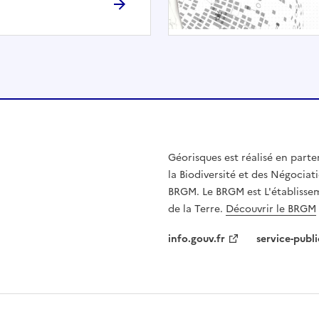
h
é
e
.
E
l
l
e
n
Géorisques est réalisé en parte
'
la Biodiversité et des Négociati
e
BRGM. Le BRGM est L'établissem
s
de la Terre.
Découvrir le BRGM
t
p
info.gouv.fr
service-publi
a
s
c
o
m