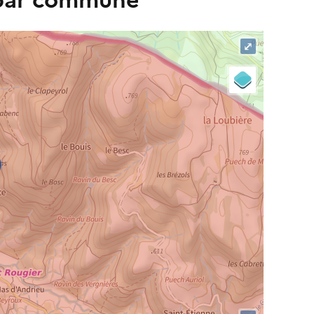
 par commune
⤢