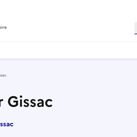
R
oire
ssac
r Gissac
ssac