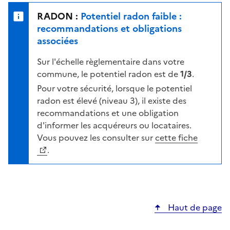
e
u
n
RADON :
Potentiel radon faible :
r
i
recommandations et obligations
l
v
associées
a
e
c
Sur l'échelle règlementaire dans votre
a
a
commune, le potentiel radon est de
1/3
.
u
r
d
Pour votre sécurité, lorsque le potentiel
t
e
radon est élevé (niveau 3), il existe des
e
r
recommandations et une obligation
i
d'informer les acquéreurs ou locataires.
s
Vous pouvez les consulter sur
cette fiche
q
.
u
e
s
e
Haut de page
l
o