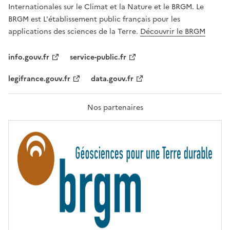
,
v
Internationales sur le Climat et la Nature et le BRGM. Le
É
e
G
BRGM est L'établissement public français pour les
A
c
applications des sciences de la Terre.
Découvrir le BRGM
L
l
I
T
e
info.gouv.fr
service-public.fr
É
s
,
legifrance.gouv.fr
data.gouv.fr
t
F
R
e
A
c
T
Nos partenaires
E
h
R
n
N
I
o
T
l
É
o
g
i
e
s
d