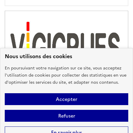
'
a
s
s
i
s
t
Nous utilisons des cookies
a
n
En poursuivant votre navigation sur ce site, vous acceptez
c
l’utilisation de cookies pour collecter des statistiques en vue
e
d'optimiser les services du site, et adapter nos contenus.
,
n
Plan du site
Accessibilité : partiellement conforme
Mentions
o
Accepter
u
Légales
Données personnelles
Gestion des cookies
FAQ
s
Refuser
Glossaire
BRGM
v
o
Sauf mention contraire, tous les contenus de ce site sont sous
licence
En savoir plus