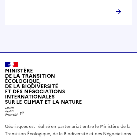
l
è
t
e
m
e
n
t
c
o
MINISTÈRE
m
DE LA TRANSITION
ÉCOLOGIQUE,
p
DE LA BIODIVERSITÉ
a
ET DES NÉGOCIATIONS
t
INTERNATIONALES
L
SUR LE CLIMAT ET LA NATURE
i
I
b
B
E
l
R
e
Géorisques est réalisé en partenariat entre le Ministère de la
T
É
a
Transition Écologique, de la Biodiversité et des Négociations