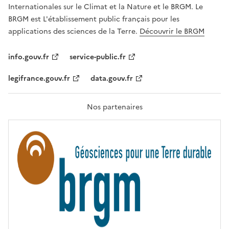
,
v
Internationales sur le Climat et la Nature et le BRGM. Le
É
e
G
BRGM est L'établissement public français pour les
A
c
applications des sciences de la Terre.
Découvrir le BRGM
L
l
I
T
e
info.gouv.fr
service-public.fr
É
s
,
legifrance.gouv.fr
data.gouv.fr
t
F
R
e
A
c
T
Nos partenaires
E
h
R
n
N
I
o
T
l
É
o
g
i
e
s
d