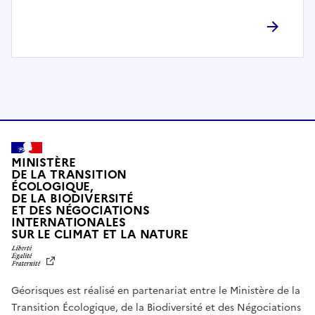
l
è
t
e
m
e
n
t
c
o
MINISTÈRE
m
DE LA TRANSITION
ÉCOLOGIQUE,
p
DE LA BIODIVERSITÉ
a
ET DES NÉGOCIATIONS
t
INTERNATIONALES
L
SUR LE CLIMAT ET LA NATURE
i
I
b
B
E
l
R
e
Géorisques est réalisé en partenariat entre le Ministère de la
T
É
a
Transition Écologique, de la Biodiversité et des Négociations