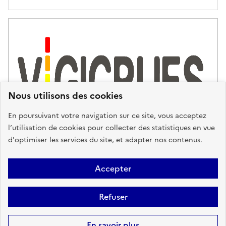
'
a
s
s
i
s
t
Nous utilisons des cookies
a
n
En poursuivant votre navigation sur ce site, vous acceptez
c
l’utilisation de cookies pour collecter des statistiques en vue
e
d'optimiser les services du site, et adapter nos contenus.
,
n
Plan du site
Accessibilité : partiellement conforme
Mentions
o
Accepter
u
Légales
Données personnelles
Gestion des cookies
FAQ
s
Refuser
Glossaire
BRGM
v
o
Sauf mention contraire, tous les contenus de ce site sont sous
licence
En savoir plus