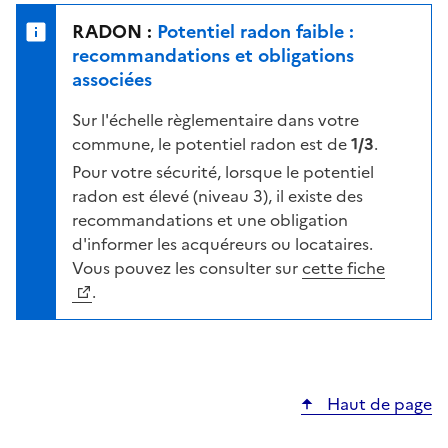
e
u
n
RADON :
Potentiel radon faible :
r
i
recommandations et obligations
l
v
associées
a
e
c
Sur l'échelle règlementaire dans votre
a
a
commune, le potentiel radon est de
1/3
.
u
r
d
Pour votre sécurité, lorsque le potentiel
t
e
radon est élevé (niveau 3), il existe des
e
r
recommandations et une obligation
i
d'informer les acquéreurs ou locataires.
s
Vous pouvez les consulter sur
cette fiche
q
.
u
e
s
e
Haut de page
l
o