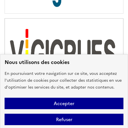
s
d
'
a
s
s
i
s
t
Nous utilisons des cookies
a
n
En poursuivant votre navigation sur ce site, vous acceptez
c
l’utilisation de cookies pour collecter des statistiques en vue
e
d'optimiser les services du site, et adapter nos contenus.
,
n
Plan du site
Accessibilité : partiellement conforme
Mentions
o
Accepter
u
Légales
Données personnelles
Gestion des cookies
FAQ
s
Refuser
Glossaire
BRGM
v