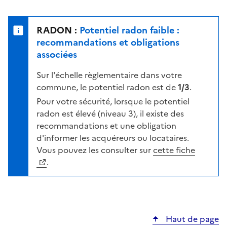
r
l
s
e
u
n
RADON :
Potentiel radon faible :
r
i
recommandations et obligations
l
v
associées
a
e
c
Sur l'échelle règlementaire dans votre
a
a
commune, le potentiel radon est de
1/3
.
u
r
d
Pour votre sécurité, lorsque le potentiel
t
e
radon est élevé (niveau 3), il existe des
e
r
recommandations et une obligation
i
d'informer les acquéreurs ou locataires.
s
Vous pouvez les consulter sur
cette fiche
q
.
u
e
s
e
Haut de page
l