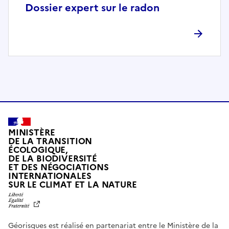
p
Dossier expert sur le radon
l
è
t
e
m
e
n
t
c
o
MINISTÈRE
m
DE LA TRANSITION
ÉCOLOGIQUE,
p
DE LA BIODIVERSITÉ
a
ET DES NÉGOCIATIONS
t
INTERNATIONALES
L
SUR LE CLIMAT ET LA NATURE
i
I
b
B
E
l
R
e
Géorisques est réalisé en partenariat entre le Ministère de la
T