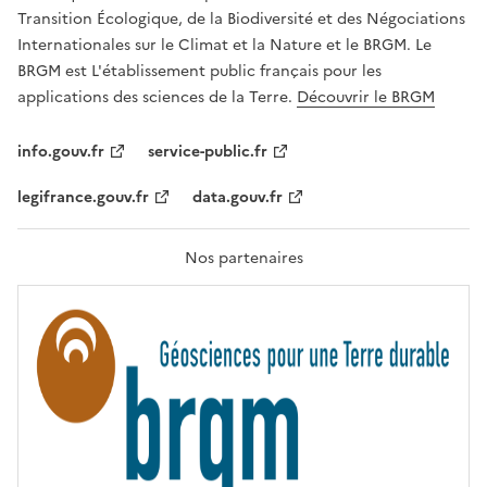
É
a
Transition Écologique, de la Biodiversité et des Négociations
,
v
Internationales sur le Climat et la Nature et le BRGM. Le
É
e
G
BRGM est L'établissement public français pour les
A
c
applications des sciences de la Terre.
Découvrir le BRGM
L
l
I
T
e
info.gouv.fr
service-public.fr
É
s
,
legifrance.gouv.fr
data.gouv.fr
t
F
R
e
A
c
T
Nos partenaires
E
h
R
n
N
I
o
T
l
É
o
g
i
e