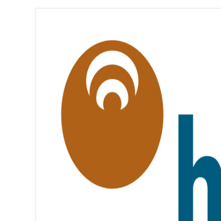
É
,
É
G
A
L
I
T
É
,
F
R
A
T
E
R
N
I
T
É