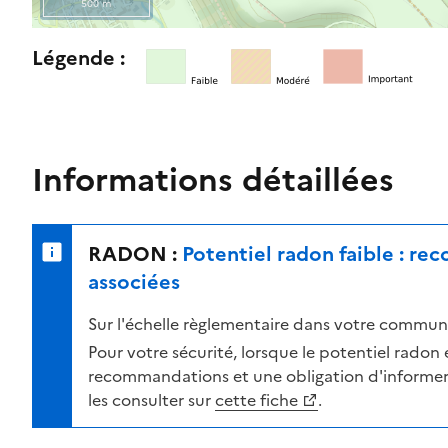
500 m
l
e
R
Légende :
n
e
i
t
v
o
e
u
a
r
Informations détaillées
u
n
d
e
e
r
RADON :
Potentiel radon faible : r
r
s
i
u
associées
s
r
Sur l'échelle règlementaire dans votre commune
q
l
u
a
Pour votre sécurité, lorsque le potentiel radon es
e
c
recommandations et une obligation d'informer 
s
a
les consulter sur
cette fiche
.
e
r
l
t