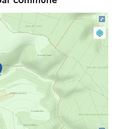
 par commune
⤢