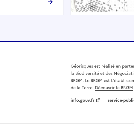
h
é
e
.
E
l
l
e
n
Géorisques est réalisé en parte
'
la Biodiversité et des Négociati
e
BRGM. Le BRGM est L'établissem
s
de la Terre.
Découvrir le BRGM
t
p
info.gouv.fr
service-publi
a
s
c
o
m