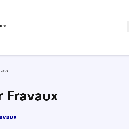
R
oire
avaux
r Fravaux
avaux