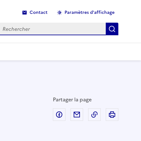
Contact
Paramètres d'affichage
echercher
Recherche
Partager la page
Partager sur Facebook
Partager par email
Copier dans le p
Imprimer