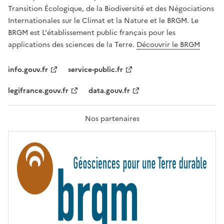
É
a
Transition Écologique, de la Biodiversité et des Négociations
,
v
Internationales sur le Climat et la Nature et le BRGM. Le
É
e
G
BRGM est L'établissement public français pour les
A
c
applications des sciences de la Terre.
Découvrir le BRGM
L
l
I
T
e
info.gouv.fr
service-public.fr
É
s
,
legifrance.gouv.fr
data.gouv.fr
t
F
R
e
A
c
T
Nos partenaires
E
h
R
n
N
I
o
T
l
É
o
g
i
e