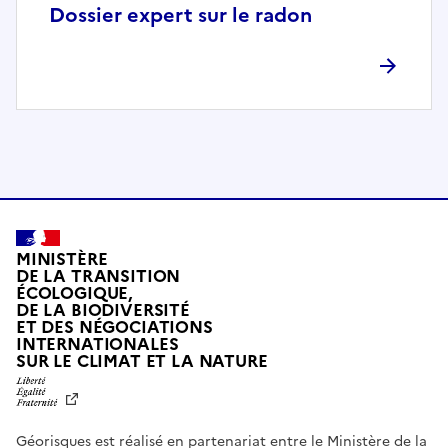
p
Dossier expert sur le radon
l
è
t
e
m
e
n
t
c
o
MINISTÈRE
m
DE LA TRANSITION
ÉCOLOGIQUE,
p
DE LA BIODIVERSITÉ
a
ET DES NÉGOCIATIONS
t
INTERNATIONALES
L
SUR LE CLIMAT ET LA NATURE
i
I
b
B
E
l
R
e
Géorisques est réalisé en partenariat entre le Ministère de la
T