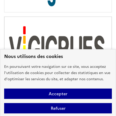
s
d
'
a
s
s
i
s
t
Nous utilisons des cookies
a
n
En poursuivant votre navigation sur ce site, vous acceptez
c
l’utilisation de cookies pour collecter des statistiques en vue
e
d'optimiser les services du site, et adapter nos contenus.
,
n
Plan du site
Accessibilité : partiellement conforme
Mentions
o
Accepter
u
Légales
Données personnelles
Gestion des cookies
FAQ
s
Refuser
Glossaire
BRGM
v