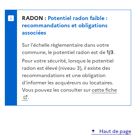
r
l
s
e
u
n
RADON :
Potentiel radon faible :
r
i
recommandations et obligations
l
v
associées
a
e
c
Sur l'échelle règlementaire dans votre
a
a
commune, le potentiel radon est de
1/3
.
u
r
d
Pour votre sécurité, lorsque le potentiel
t
e
radon est élevé (niveau 3), il existe des
e
r
recommandations et une obligation
i
d'informer les acquéreurs ou locataires.
s
Vous pouvez les consulter sur
cette fiche
q
.
u
e
s
e
Haut de page
l