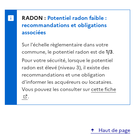
r
l
s
e
u
n
RADON :
Potentiel radon faible :
r
i
recommandations et obligations
l
v
associées
a
e
c
Sur l'échelle règlementaire dans votre
a
a
commune, le potentiel radon est de
1/3
.
u
r
d
Pour votre sécurité, lorsque le potentiel
t
e
radon est élevé (niveau 3), il existe des
e
r
recommandations et une obligation
i
d'informer les acquéreurs ou locataires.
s
Vous pouvez les consulter sur
cette fiche
q
.
u
e
s
e
Haut de page
l