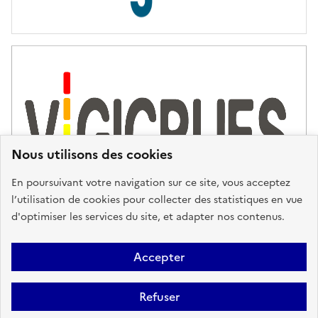
s
d
'
a
s
s
i
s
t
Nous utilisons des cookies
a
n
En poursuivant votre navigation sur ce site, vous acceptez
c
l’utilisation de cookies pour collecter des statistiques en vue
e
d'optimiser les services du site, et adapter nos contenus.
,
n
Plan du site
Accessibilité : partiellement conforme
Mentions
o
Accepter
u
Légales
Données personnelles
Gestion des cookies
FAQ
s
Refuser
Glossaire
BRGM
v