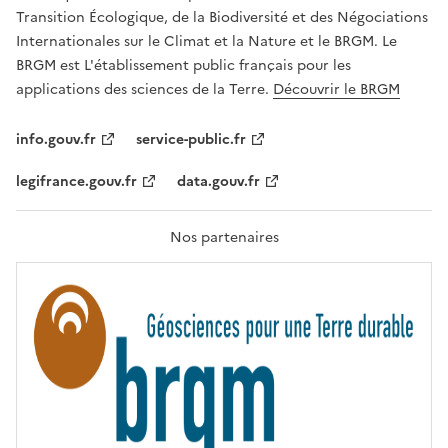
É
a
Transition Écologique, de la Biodiversité et des Négociations
,
v
Internationales sur le Climat et la Nature et le BRGM. Le
É
e
G
BRGM est L'établissement public français pour les
A
c
applications des sciences de la Terre.
Découvrir le BRGM
L
l
I
T
e
info.gouv.fr
service-public.fr
É
s
,
legifrance.gouv.fr
data.gouv.fr
t
F
R
e
A
c
T
Nos partenaires
E
h
R
n
N
I
o
T
l
É
o
g
i
e