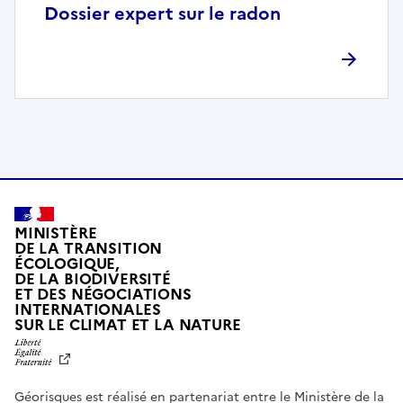
p
Dossier expert sur le radon
l
è
t
e
m
e
n
t
c
o
MINISTÈRE
m
DE LA TRANSITION
ÉCOLOGIQUE,
p
DE LA BIODIVERSITÉ
a
ET DES NÉGOCIATIONS
t
INTERNATIONALES
L
SUR LE CLIMAT ET LA NATURE
i
I
b
B
E
l
R
e
Géorisques est réalisé en partenariat entre le Ministère de la
T