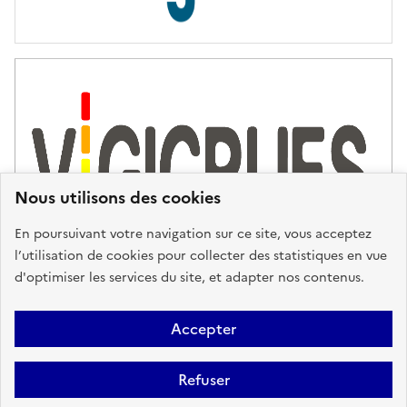
s
d
'
a
s
s
i
s
t
Nous utilisons des cookies
a
n
En poursuivant votre navigation sur ce site, vous acceptez
c
l’utilisation de cookies pour collecter des statistiques en vue
e
d'optimiser les services du site, et adapter nos contenus.
,
n
Plan du site
Accessibilité : partiellement conforme
Mentions
o
Accepter
u
Légales
Données personnelles
Gestion des cookies
FAQ
s
Refuser
Glossaire
BRGM
v