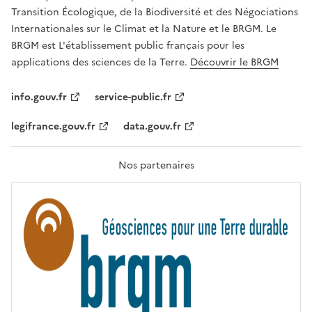
É
a
Transition Écologique, de la Biodiversité et des Négociations
,
v
Internationales sur le Climat et la Nature et le BRGM. Le
É
e
G
BRGM est L'établissement public français pour les
A
c
applications des sciences de la Terre.
Découvrir le BRGM
L
l
I
T
e
info.gouv.fr
service-public.fr
É
s
,
legifrance.gouv.fr
data.gouv.fr
t
F
R
e
A
c
T
Nos partenaires
E
h
R
n
N
I
o
T
l
É
o
g
i
e