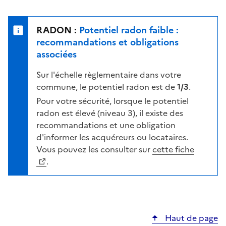
r
l
s
e
u
n
RADON :
Potentiel radon faible :
r
i
recommandations et obligations
l
v
associées
a
e
c
Sur l'échelle règlementaire dans votre
a
a
commune, le potentiel radon est de
1/3
.
u
r
d
Pour votre sécurité, lorsque le potentiel
t
e
radon est élevé (niveau 3), il existe des
e
r
recommandations et une obligation
i
d'informer les acquéreurs ou locataires.
s
Vous pouvez les consulter sur
cette fiche
q
.
u
e
s
e
Haut de page
l