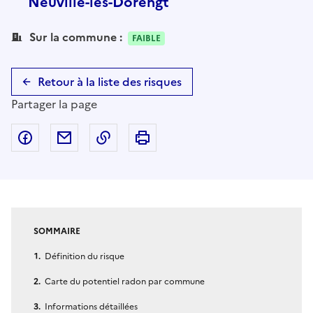
Neuville-lès-Dorengt
Sur la commune :
FAIBLE
Retour à la liste des risques
Partager la page
Partager sur Facebook
Partager par email
Copier dans le presse-papier
Imprimer
SOMMAIRE
Définition du risque
Carte du potentiel radon par commune
Informations détaillées