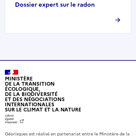
p
Dossier expert sur le radon
l
è
t
e
m
e
n
t
c
o
MINISTÈRE
m
DE LA TRANSITION
ÉCOLOGIQUE,
p
DE LA BIODIVERSITÉ
a
ET DES NÉGOCIATIONS
t
INTERNATIONALES
L
SUR LE CLIMAT ET LA NATURE
i
I
b
B
E
l
R
e
Géorisques est réalisé en partenariat entre le Ministère de la
T