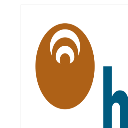
É
,
É
G
A
L
I
T
É
,
F
R
A
T
E
R
N
I
T
É