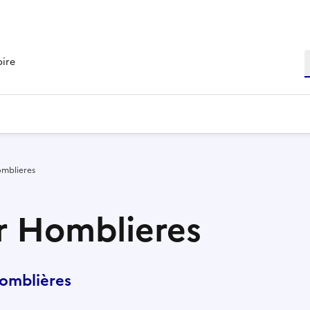
R
oire
omblieres
r Homblieres
omblières