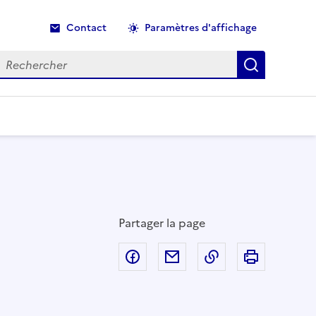
Contact
Paramètres d'affichage
echercher
Recherche
Partager la page
Partager sur Facebook
Partager par email
Copier dans le p
Imprimer