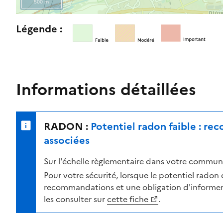
500 m
l
e
R
Légende :
n
e
i
t
v
o
e
u
a
r
Informations détaillées
u
n
d
e
e
r
RADON :
Potentiel radon faible : r
r
s
i
u
associées
s
r
Sur l'échelle règlementaire dans votre commune
q
l
u
a
Pour votre sécurité, lorsque le potentiel radon es
e
c
recommandations et une obligation d'informer 
s
a
les consulter sur
cette fiche
.
e
r
l
t