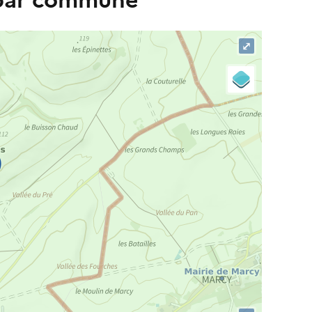
 par commune
⤢