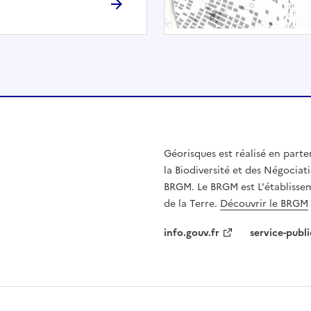
h
é
e
.
E
l
l
e
n
Géorisques est réalisé en parte
'
la Biodiversité et des Négociati
e
BRGM. Le BRGM est L'établissem
s
de la Terre.
Découvrir le BRGM
t
p
info.gouv.fr
service-publi
a
s
c
o
m