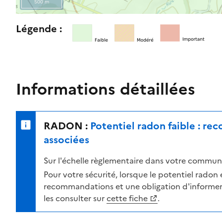
500 m
l
e
R
Légende :
n
e
i
t
v
o
e
u
a
r
Informations détaillées
u
n
d
e
e
r
RADON :
Potentiel radon faible : r
r
s
i
u
associées
s
r
Sur l'échelle règlementaire dans votre commune
q
l
u
a
Pour votre sécurité, lorsque le potentiel radon es
e
c
recommandations et une obligation d'informer 
s
a
les consulter sur
cette fiche
.
e
r
l
t