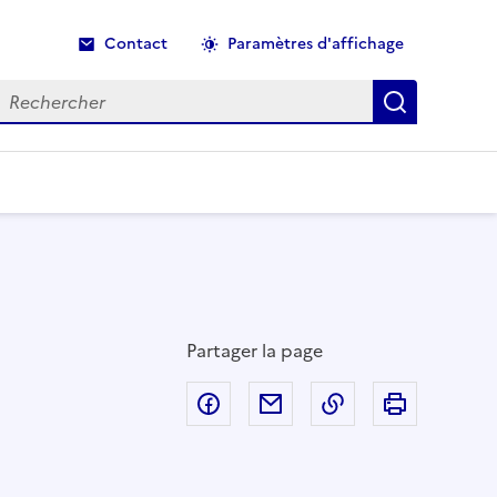
Contact
Paramètres d'affichage
echercher
Recherche
Partager la page
Partager sur Facebook
Partager par email
Copier dans le p
Imprimer