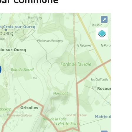
 par commune
⤢