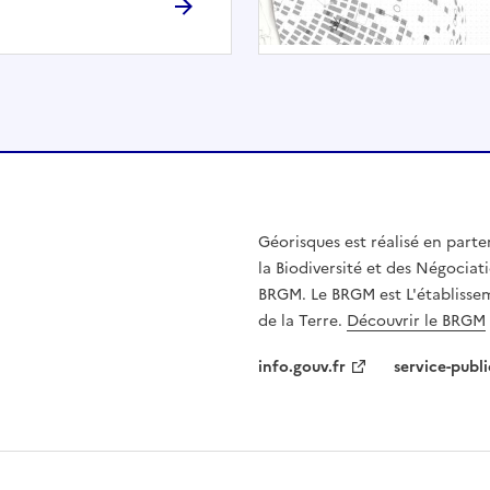
h
é
e
.
E
l
l
e
n
Géorisques est réalisé en parte
'
la Biodiversité et des Négociati
e
BRGM. Le BRGM est L'établissem
s
de la Terre.
Découvrir le BRGM
t
p
info.gouv.fr
service-publi
a
s
c
o
m