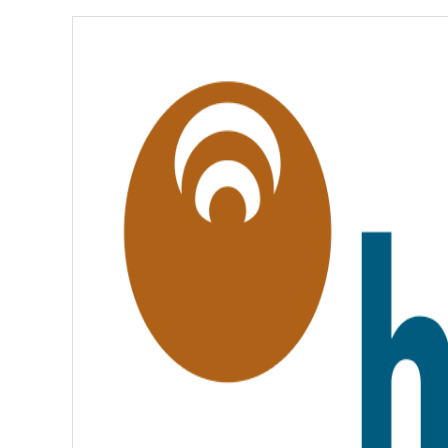
É
,
É
G
A
L
I
T
É
,
F
R
A
T
E
R
N
I
T
É