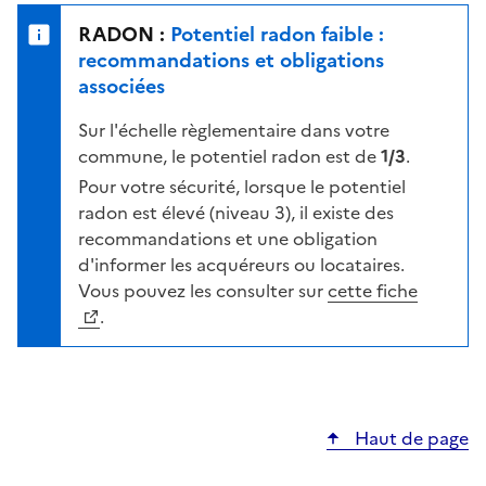
e
u
n
RADON :
Potentiel radon faible :
r
i
recommandations et obligations
l
v
associées
a
e
c
Sur l'échelle règlementaire dans votre
a
a
commune, le potentiel radon est de
1/3
.
u
r
d
Pour votre sécurité, lorsque le potentiel
t
e
radon est élevé (niveau 3), il existe des
e
r
recommandations et une obligation
i
d'informer les acquéreurs ou locataires.
s
Vous pouvez les consulter sur
cette fiche
q
.
u
e
s
e
Haut de page
l
o