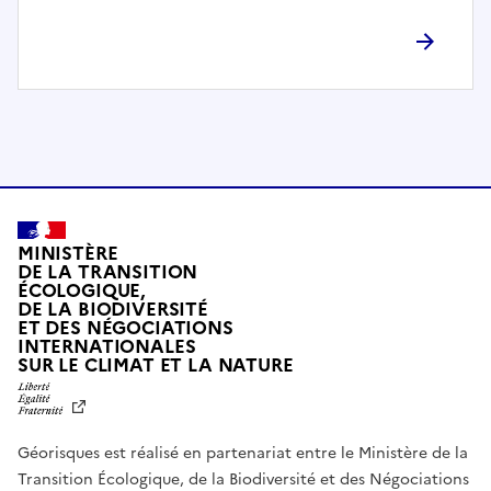
l
è
t
e
m
e
n
t
c
o
MINISTÈRE
m
DE LA TRANSITION
ÉCOLOGIQUE,
p
DE LA BIODIVERSITÉ
a
ET DES NÉGOCIATIONS
t
INTERNATIONALES
L
SUR LE CLIMAT ET LA NATURE
i
I
b
B
E
l
R
e
Géorisques est réalisé en partenariat entre le Ministère de la
T
É
a
Transition Écologique, de la Biodiversité et des Négociations