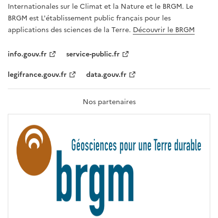
,
v
Internationales sur le Climat et la Nature et le BRGM. Le
É
e
G
BRGM est L'établissement public français pour les
A
c
applications des sciences de la Terre.
Découvrir le BRGM
L
l
I
T
e
info.gouv.fr
service-public.fr
É
s
,
legifrance.gouv.fr
data.gouv.fr
t
F
R
e
A
c
T
Nos partenaires
E
h
R
n
N
I
o
T
l
É
o
g
i
e
s
d