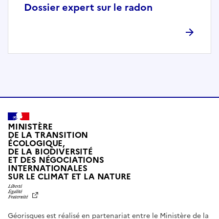
p
Dossier expert sur le radon
l
è
t
e
m
e
n
t
c
o
MINISTÈRE
m
DE LA TRANSITION
ÉCOLOGIQUE,
p
DE LA BIODIVERSITÉ
a
ET DES NÉGOCIATIONS
t
INTERNATIONALES
L
SUR LE CLIMAT ET LA NATURE
i
I
b
B
E
l
R
e
Géorisques est réalisé en partenariat entre le Ministère de la
T