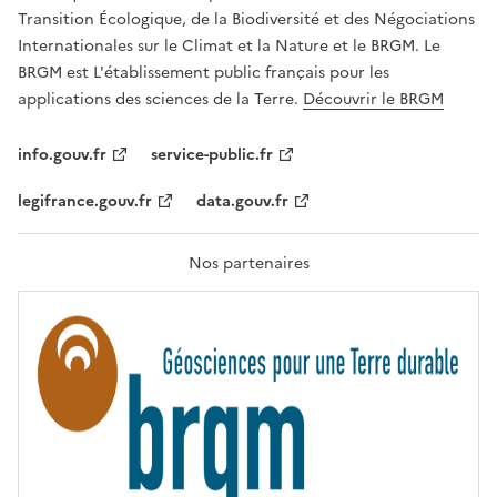
É
a
Transition Écologique, de la Biodiversité et des Négociations
,
v
Internationales sur le Climat et la Nature et le BRGM. Le
É
e
G
BRGM est L'établissement public français pour les
A
c
applications des sciences de la Terre.
Découvrir le BRGM
L
l
I
T
e
info.gouv.fr
service-public.fr
É
s
,
legifrance.gouv.fr
data.gouv.fr
t
F
R
e
A
c
T
Nos partenaires
E
h
R
n
N
I
o
T
l
É
o
g
i
e