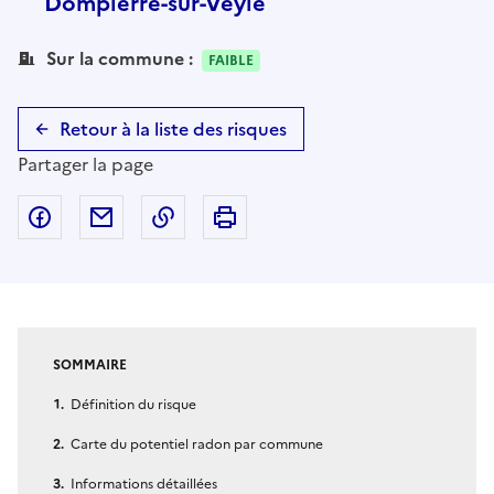
Dompierre-sur-Veyle
Sur la commune :
FAIBLE
Retour à la liste des risques
Partager la page
Partager sur Facebook
Partager par email
Copier dans le presse-papier
Imprimer
SOMMAIRE
Définition du risque
Carte du potentiel radon par commune
Informations détaillées