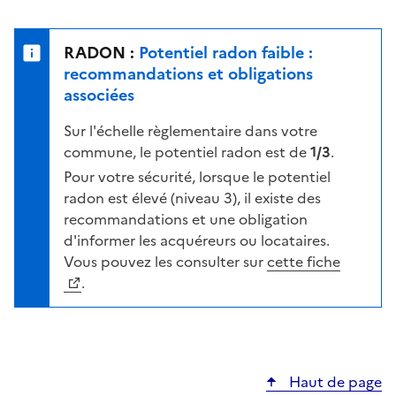
r
l
s
e
u
n
RADON :
Potentiel radon faible :
r
i
recommandations et obligations
l
v
associées
a
e
c
Sur l'échelle règlementaire dans votre
a
a
commune, le potentiel radon est de
1/3
.
u
r
d
Pour votre sécurité, lorsque le potentiel
t
e
radon est élevé (niveau 3), il existe des
e
r
recommandations et une obligation
i
d'informer les acquéreurs ou locataires.
s
Vous pouvez les consulter sur
cette fiche
q
.
u
e
s
e
Haut de page
l