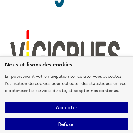
s
d
'
a
s
s
i
s
t
Nous utilisons des cookies
a
n
En poursuivant votre navigation sur ce site, vous acceptez
c
l’utilisation de cookies pour collecter des statistiques en vue
e
d'optimiser les services du site, et adapter nos contenus.
,
n
Plan du site
Accessibilité : partiellement conforme
Mentions
o
Accepter
u
Légales
Données personnelles
Gestion des cookies
FAQ
s
Refuser
Glossaire
BRGM
v