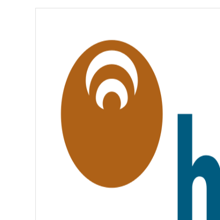
É
,
É
G
A
L
I
T
É
,
F
R
A
T
E
R
N
I
T
É