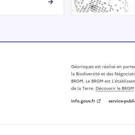
h
é
e
.
E
l
l
e
n
Géorisques est réalisé en parte
'
la Biodiversité et des Négociati
e
BRGM. Le BRGM est L'établissem
s
de la Terre.
Découvrir le BRGM
t
p
info.gouv.fr
service-publi
a
s
c
o
m