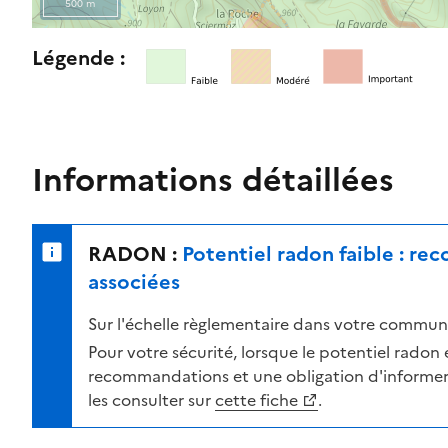
500 m
l
e
R
Légende :
n
e
i
t
v
o
e
u
a
r
Informations détaillées
u
n
d
e
e
r
RADON :
Potentiel radon faible : r
r
s
i
u
associées
s
r
Sur l'échelle règlementaire dans votre commune
q
l
u
a
Pour votre sécurité, lorsque le potentiel radon es
e
c
recommandations et une obligation d'informer 
s
a
les consulter sur
cette fiche
.
e
r
l
t