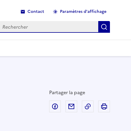
Contact
Paramètres d'affichage
echercher
Recherche
Partager la page
Partager sur Facebook
Partager par email
Copier dans le p
Imprimer