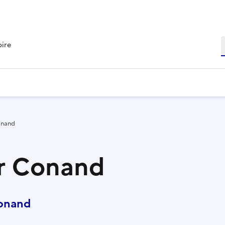
R
oire
onand
ur Conand
Conand