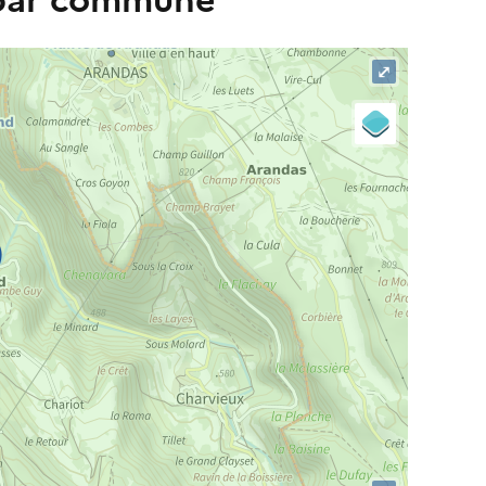
 par commune
⤢