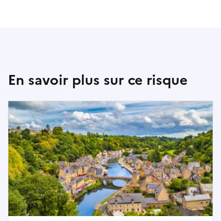
n
l
’
a
d
r
En savoir plus sur ce risque
e
s
s
e
r
e
c
h
e
r
c
h
é