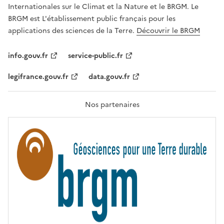
,
v
Internationales sur le Climat et la Nature et le BRGM. Le
É
e
G
BRGM est L'établissement public français pour les
A
c
applications des sciences de la Terre.
Découvrir le BRGM
L
l
I
T
e
info.gouv.fr
service-public.fr
É
s
,
legifrance.gouv.fr
data.gouv.fr
t
F
R
e
A
c
T
Nos partenaires
E
h
R
n
N
I
o
T
l
É
o
g
i
e
s
d