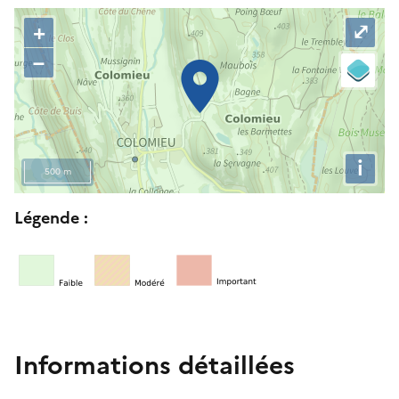
C
P
+
⤢
e
a
–
t
s
t
s
e
e
c
r
a
l
i
r
a
500 m
t
c
R
e
a
Légende :
e
i
r
t
n
t
o
d
e
u
i
r
q
n
u
e
Informations détaillées
e
r
l
s