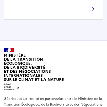
l
è
t
e
m
e
n
t
c
o
MINISTÈRE
m
DE LA TRANSITION
ÉCOLOGIQUE,
p
DE LA BIODIVERSITÉ
a
ET DES NÉGOCIATIONS
t
INTERNATIONALES
L
SUR LE CLIMAT ET LA NATURE
i
I
b
B
E
l
R
e
Géorisques est réalisé en partenariat entre le Ministère de la
T
É
a
Transition Écologique, de la Biodiversité et des Négociations