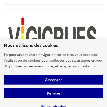
'
a
s
s
i
s
t
Nous utilisons des cookies
a
n
En poursuivant votre navigation sur ce site, vous acceptez
c
l’utilisation de cookies pour collecter des statistiques en vue
e
d'optimiser les services du site, et adapter nos contenus.
,
n
Plan du site
Accessibilité : partiellement conforme
Mentions
o
Accepter
u
Légales
Données personnelles
Gestion des cookies
FAQ
s
Refuser
Glossaire
BRGM
v
o
Sauf mention contraire, tous les contenus de ce site sont sous
licence
En savoir plus