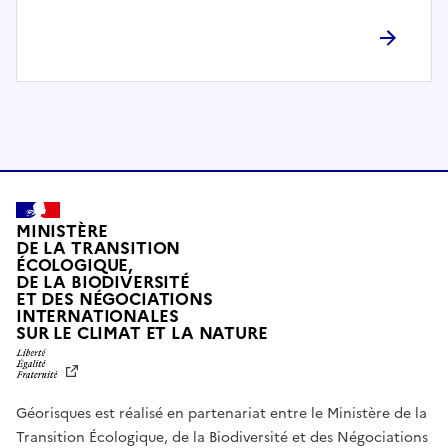
l
è
t
e
m
e
n
t
c
o
MINISTÈRE
m
DE LA TRANSITION
ÉCOLOGIQUE,
p
DE LA BIODIVERSITÉ
a
ET DES NÉGOCIATIONS
t
INTERNATIONALES
L
SUR LE CLIMAT ET LA NATURE
i
I
b
B
E
l
R
e
Géorisques est réalisé en partenariat entre le Ministère de la
T
É
a
Transition Écologique, de la Biodiversité et des Négociations