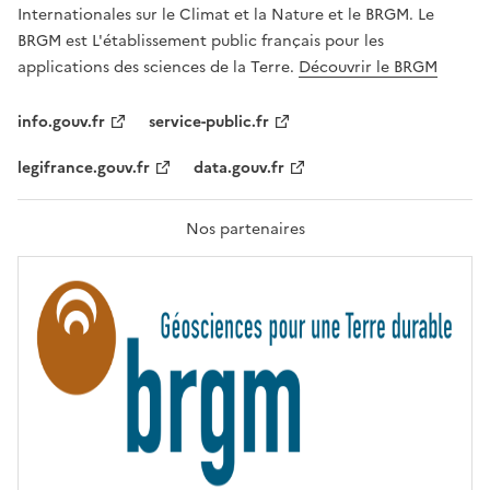
,
v
Internationales sur le Climat et la Nature et le BRGM. Le
É
e
G
BRGM est L'établissement public français pour les
A
c
applications des sciences de la Terre.
Découvrir le BRGM
L
l
I
T
e
info.gouv.fr
service-public.fr
É
s
,
legifrance.gouv.fr
data.gouv.fr
t
F
R
e
A
c
T
Nos partenaires
E
h
R
n
N
I
o
T
l
É
o
g
i
e
s
d