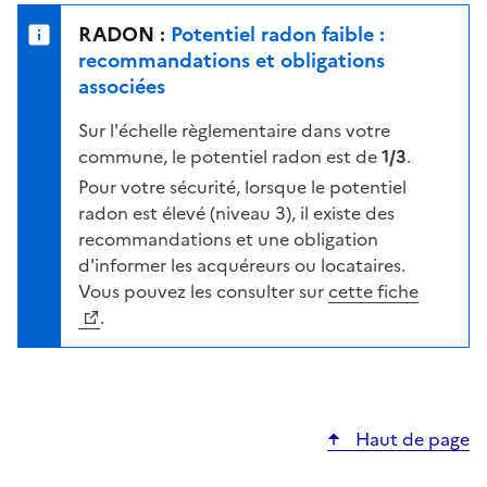
e
u
n
RADON :
Potentiel radon faible :
r
i
recommandations et obligations
l
v
associées
a
e
c
Sur l'échelle règlementaire dans votre
a
a
commune, le potentiel radon est de
1/3
.
u
r
d
Pour votre sécurité, lorsque le potentiel
t
e
radon est élevé (niveau 3), il existe des
e
r
recommandations et une obligation
i
d'informer les acquéreurs ou locataires.
s
Vous pouvez les consulter sur
cette fiche
q
.
u
e
s
e
Haut de page
l
o